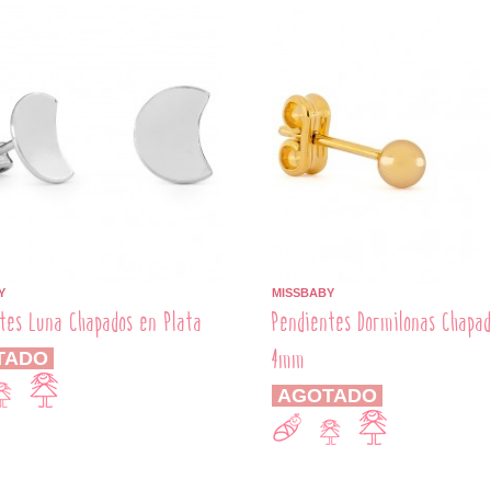
Y
MISSBABY
tes Luna Chapados en Plata
Pendientes Dormilonas Chapad
4mm
TADO
AGOTADO