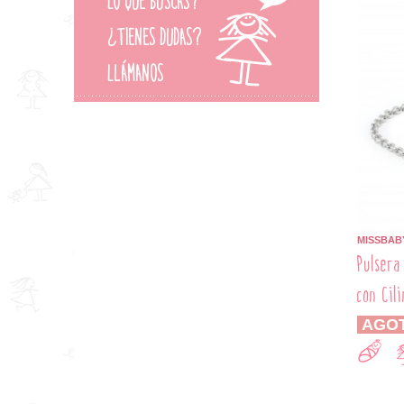
MOSTAZA
NEGRO
PLATA
ROJO
ROSA
ROSA PALO
VERDE
MISSBAB
Pulsera
con Cil
AGO