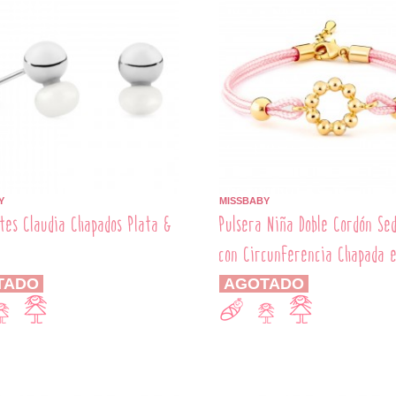
Y
MISSBABY
tes Claudia Chapados Plata &
Pulsera Niña Doble Cordón Se
con Circunferencia Chapada 
TADO
AGOTADO