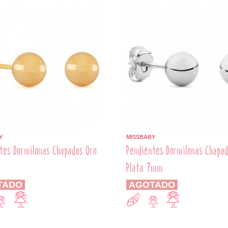
Y
MISSBABY
tes Dormilonas Chapadas Oro
Pendientes Dormilonas Chapa
Plata 7mm
TADO
AGOTADO