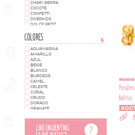
CHARI SIERRA
31
COCOTE
32
CONFETTI
33
DIVERKIDS
34
DOLCE PETIT
35
EVA CASTRO
40
COLORES
FOQUE
J.V. JOSÉ VARÓN
MANUELA MONTERO
AGUAMARINA
MARICRUZ MODA INFANTIL
AMARILLO
MARTA Y PAULA
AZUL
MISS GRANT
BEIGE
MISSBABY
BLANCO
MON PETIT BONBON
BURDEOS
NEKENIA
MISSBAB
CAMEL
NUECES KIDS
Pendien
CELESTE
PLAY UP
CORAL
ROCHY
Bolitas
CRUDO
DORADO
AGO
GRANATE
GRIS
GRIS OSCURO
MARINO
MORADO