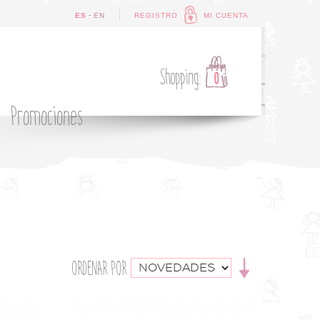
-
ES
EN
REGISTRO
MI CUENTA
Shopping:
0
Promociones
ORDENAR POR