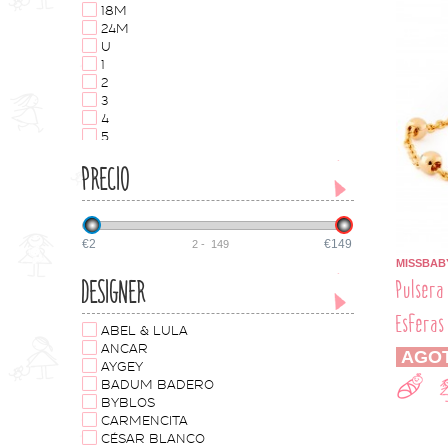
18M
24M
U
1
2
3
4
5
6
PRECIO
7
8
9
10
€2
€149
2
-
149
12
MISSBAB
14
DESIGNER
Pulsera
16
M
Esferas
L
ABEL & LULA
24
ANCAR
AGO
25
AYGEY
26
BADUM BADERO
27
BYBLOS
28
CARMENCITA
29
CÉSAR BLANCO
30