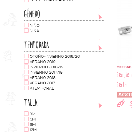
TENDENCIA CUADROS
GÉNERO
NIÑO
NIÑA
TEMPORADA
OTOÑO-INVIERNO 2019/20
VERANO 2019
MISSBAB
INVIERNO 2018/19
Pendien
INVIERNO 2017/18
VERANO 2018
Perla
VERANO 2017
ATEMPORAL
AGO
TALLA
3M
6M
9M
12M