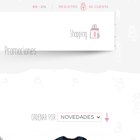
-
ES
EN
REGISTRO
MI CUENTA
Shopping:
0
Promociones
ORDENAR POR