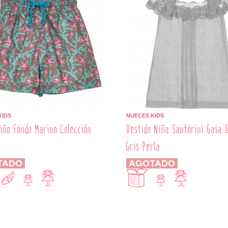
KIDS
NUECES KIDS
iño Fondo Marino Colección
Vestido Niña Santorini Gasa 
Gris Perla
TADO
AGOTADO