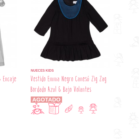
NUECES KIDS
& Encaje
Vestido Emma Negro Canesú Zig Zag
Bordado Azul & Bajo Volantes
AGOTADO