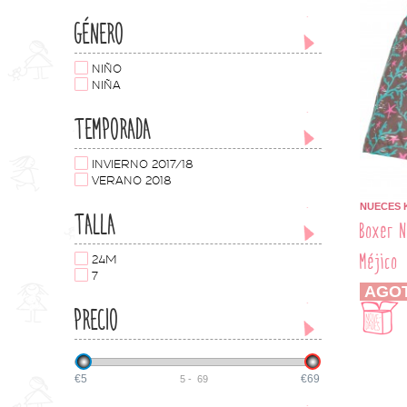
GÉNERO
NIÑO
NIÑA
TEMPORADA
INVIERNO 2017/18
VERANO 2018
NUECES 
TALLA
Boxer N
Méjico
24M
7
AGO
PRECIO
€5
€69
5
-
69