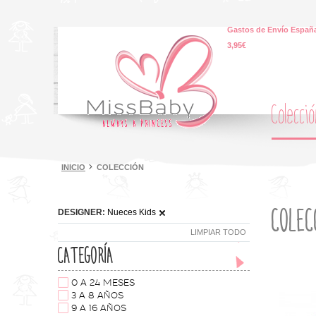
Gastos de Envío España
3,95€
Colecci
INICIO
COLECCIÓN
COLEC
DESIGNER:
Nueces Kids
LIMPIAR TODO
CATEGORÍA
0 A 24 MESES
3 A 8 AÑOS
9 A 16 AÑOS