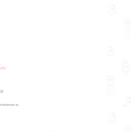
vío
95€
evolvernos tu