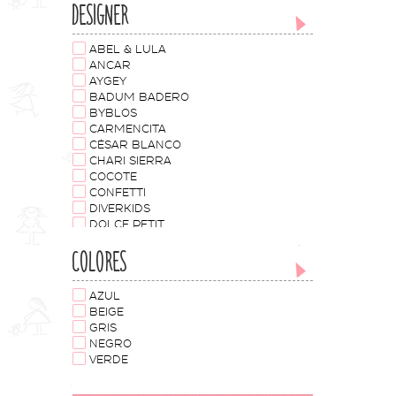
DESIGNER
ABEL & LULA
ANCAR
AYGEY
BADUM BADERO
BYBLOS
CARMENCITA
CÉSAR BLANCO
CHARI SIERRA
COCOTE
CONFETTI
DIVERKIDS
DOLCE PETIT
EVA CASTRO
COLORES
FOQUE
J.V. JOSÉ VARÓN
MANUELA MONTERO
AZUL
MARICRUZ MODA INFANTIL
BEIGE
MARTA Y PAULA
GRIS
MISS GRANT
NEGRO
MISSBABY
VERDE
MON PETIT BONBON
NEKENIA