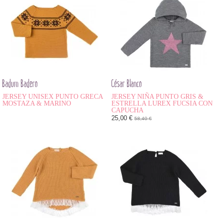
Badum Badero
César Blanco
JERSEY UNISEX PUNTO GRECA
JERSEY NIÑA PUNTO GRIS &
MOSTAZA & MARINO
ESTRELLA LUREX FUCSIA CON
CAPUCHA
25,00 €
58,40 €