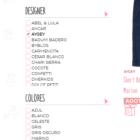
DESIGNER
ABEL & LULA
ANCAR
AYGEY
BADUM BADERO
BYBLOS
CARMENCITA
CÉSAR BLANCO
CHARI SIERRA
COCOTE
AYGEY
CONFETTI
Short B
DIVERKIDS
DOLCE PETIT
Marino
EVA CASTRO
COLORES
FOQUE
AGO
J.V. JOSÉ VARÓN
MANUELA MONTERO
AZUL
MARICRUZ MODA INFANTIL
BLANCO
MARTA Y PAULA
CELESTE
MISS GRANT
GRIS
MISSBABY
GRIS OSCURO
MON PETIT BONBON
MARINO