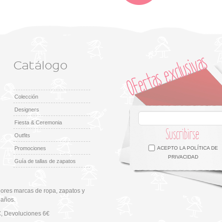
Catálogo
Colección
Designers
Fiesta & Ceremonia
Suscribirse
Outfits
Facebook
Twitter
Google +
Pinterest
Instagram
Promociones
ACEPTO LA
POLÍTICA DE
PRIVACIDAD
Guía de tallas de zapatos
ores marcas de ropa, zapatos y
 años.
€
, Devoluciones 6€