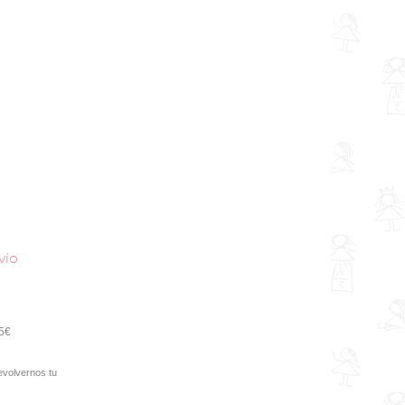
vío
95€
evolvernos tu