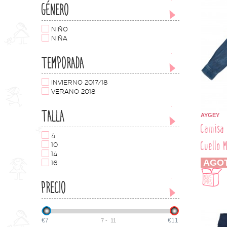
GÉNERO
NIÑO
NIÑA
TEMPORADA
INVIERNO 2017/18
VERANO 2018
TALLA
AYGEY
Camisa 
4
Cuello 
10
14
AGO
16
PRECIO
€7
€11
7
-
11