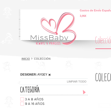
Gastos de Envío España
3,95€
Colecci
INICIO
COLECCIÓN
COLEC
DESIGNER:
AYGEY
LIMPIAR TODO
CATEGORÍA
3 A 8 AÑOS
9 A 16 AÑOS