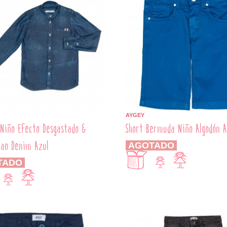
AYGEY
Niño Efecto Desgastado &
Short Bermuda Niño Algodón A
Mao Denim Azul
AGOTADO
TADO