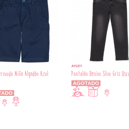
AYGEY
ermuda Niño Algodón Azul
Pantalón Denim Slim Gris Osc
AGOTADO
TADO