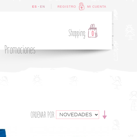
-
ES
EN
REGISTRO
MI CUENTA
Shopping:
0
Promociones
ORDENAR POR