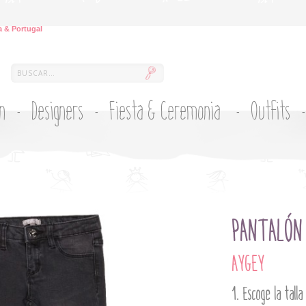
 & Portugal
ón
Designers
Fiesta & Ceremonia
Outfits
PANTALÓN 
AYGEY
Escoge la talla