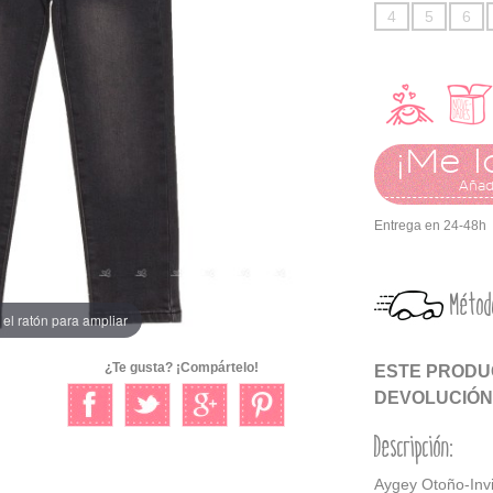
4
5
6
¡Me l
Añadi
Entrega en 24-48h
Métod
el ratón para ampliar
¿Te gusta? ¡Compártelo!
ESTE PRODUC
DEVOLUCIÓN
Descripción:
Aygey Otoño-Inv