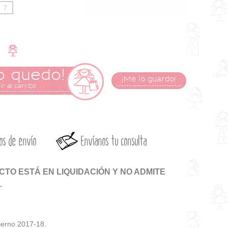
7
o quedo!
¡Me lo guardo!
r al carrito
os de envío
Envíanos tu consulta
TO ESTÁ EN LIQUIDACIÓN Y NO ADMITE
.
ierno 2017-18.