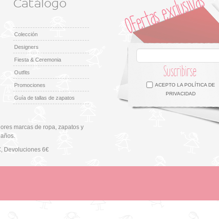
Catálogo
Colección
Designers
Fiesta & Ceremonia
Suscribirse
Outfits
Facebook
Twitter
Google +
Pinterest
Instagram
Promociones
ACEPTO LA
POLÍTICA DE
PRIVACIDAD
Guía de tallas de zapatos
ores marcas de ropa, zapatos y
 años.
€
, Devoluciones 6€