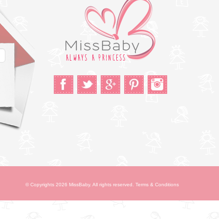
© Copyrights 2026 MissBaby. All rights reserved. Terms & Conditions