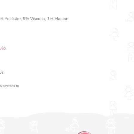
 Poliéster, 9% Viscosa, 1% Elastan
vío
95€
evolvernos tu