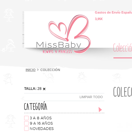
Gastos de Envío España
3,95€
Colecci
INICIO
COLECCIÓN
COLEC
TALLA:
28
LIMPIAR TODO
CATEGORÍA
3 A 8 AÑOS
9 A 16 AÑOS
NOVEDADES