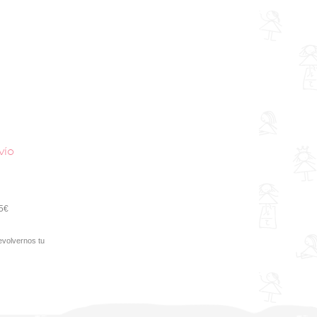
vío
95€
evolvernos tu