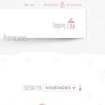
-
ES
EN
REGISTRO
MI CUENTA
Shopping:
0
Promociones
ORDENAR POR