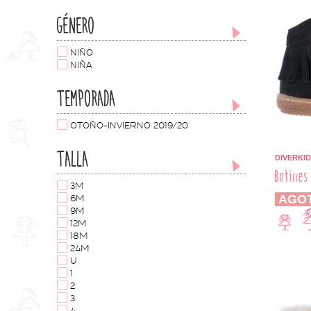
GÉNERO
NIÑO
NIÑA
TEMPORADA
OTOÑO-INVIERNO 2019/20
TALLA
DIVERKID
Botines
3M
AGO
6M
9M
12M
18M
24M
U
1
2
3