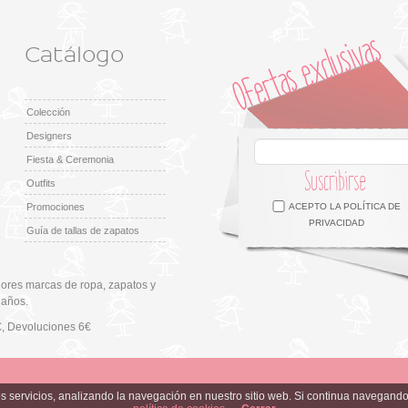
Catálogo
Colección
Designers
Fiesta & Ceremonia
Suscribirse
Outfits
Facebook
Twitter
Google +
Pinterest
Instagram
Promociones
ACEPTO LA
POLÍTICA DE
PRIVACIDAD
Guía de tallas de zapatos
ores marcas de ropa, zapatos y
 años.
€
, Devoluciones 6€
ros servicios, analizando la navegación en nuestro sitio web. Si continua navega