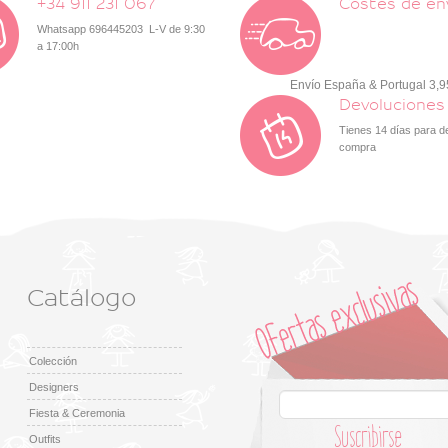
+34 911 231 067
Costes de en
Whatsapp 696445203 L-V de 9:30
a 17:00h
Envío España & Portugal 3,
Devoluciones
Tienes 14 días para d
compra
Catálogo
Colección
Designers
Fiesta & Ceremonia
Suscribirse
Outfits