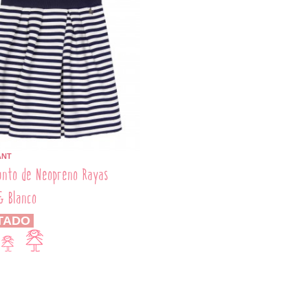
ANT
unto de Neopreno Rayas
& Blanco
TADO