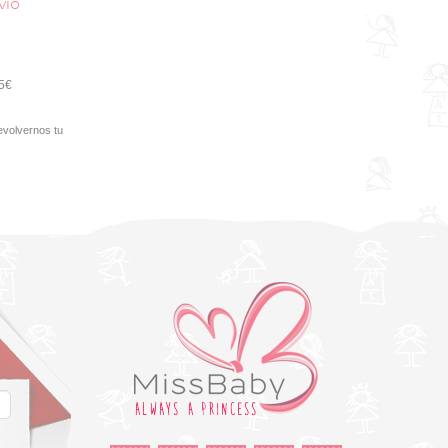
vío
95€
evolvernos tu