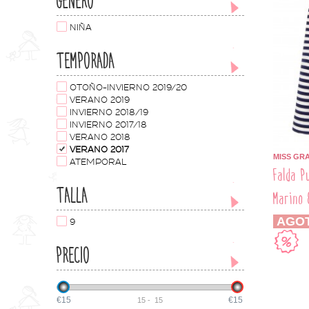
GÉNERO
NIÑA
TEMPORADA
OTOÑO-INVIERNO 2019/20
VERANO 2019
INVIERNO 2018/19
INVIERNO 2017/18
VERANO 2018
VERANO 2017
MISS GR
ATEMPORAL
Falda P
TALLA
Marino 
AGO
9
PRECIO
€15
€15
15
-
15