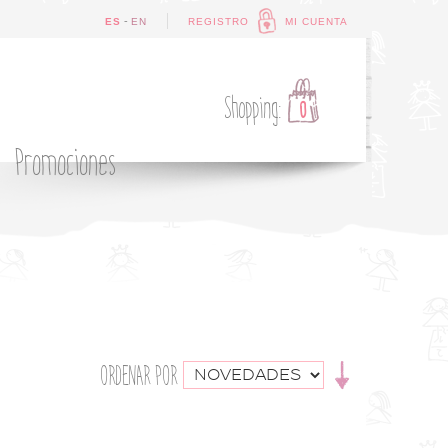
-
ES
EN
REGISTRO
MI CUENTA
Shopping:
0
Promociones
ORDENAR POR