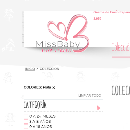
Gastos de Envío España
3,95€
Colecci
INICIO
COLECCIÓN
COLEC
COLORES:
Plata
LIMPIAR TODO
CATEGORÍA
0 A 24 MESES
3 A 8 AÑOS
9 A 16 AÑOS