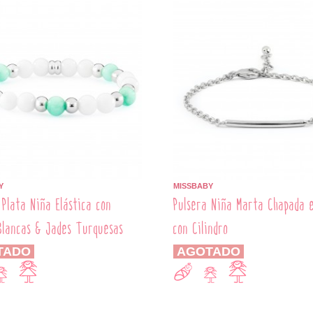
Y
MISSBABY
 Plata Niña Elástica con
Pulsera Niña Marta Chapada 
Blancas & Jades Turquesas
con Cilindro
TADO
AGOTADO