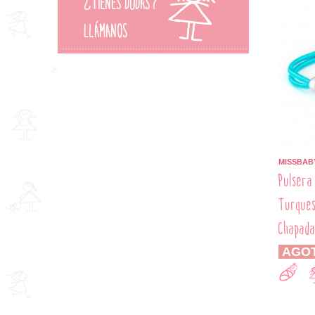
PLATA
ROJO
ROSA
ROSA PALO
VERDE
MISSBAB
Pulsera
Turques
Chapada
AGO