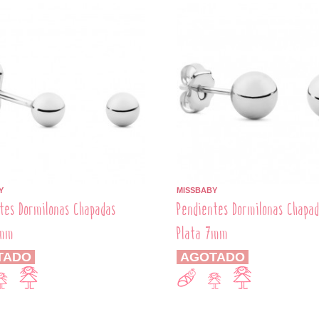
Y
MISSBABY
tes Dormilonas Chapadas
Pendientes Dormilonas Chapa
4mm
Plata 7mm
TADO
AGOTADO