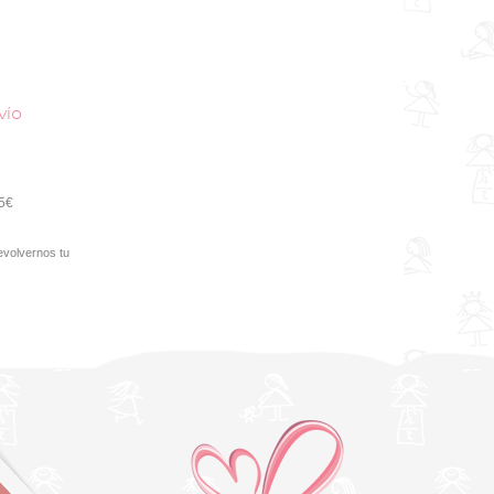
vío
95€
evolvernos tu