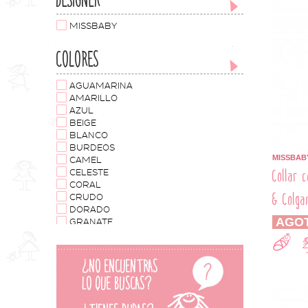
DESIGNER
MISSBABY
COLORES
AGUAMARINA
AMARILLO
AZUL
BEIGE
BLANCO
BURDEOS
MISSBAB
CAMEL
Collar 
CELESTE
CORAL
& Colga
CRUDO
DORADO
AGO
GRANATE
GRIS
GRIS OSCURO
MARINO
MORADO
MOSTAZA
NEGRO