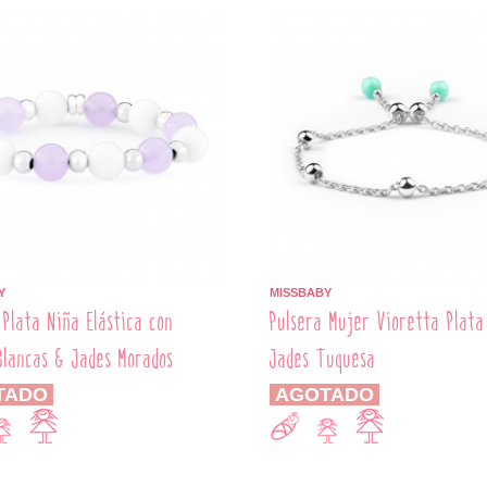
Y
MISSBABY
 Plata Niña Elástica con
Pulsera Mujer Vioretta Plata
Blancas & Jades Morados
Jades Tuquesa
TADO
AGOTADO