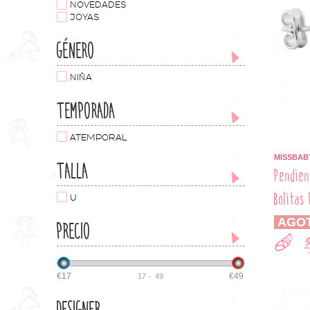
NOVEDADES
JOYAS
GÉNERO
NIÑA
TEMPORADA
ATEMPORAL
MISSBAB
TALLA
Pendien
Bolitas 
U
AGO
PRECIO
€17
€49
17
-
49