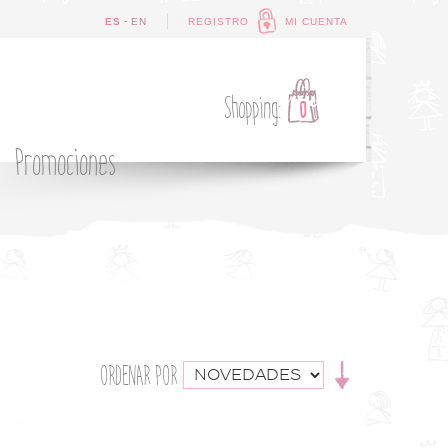
-
ES
EN
REGISTRO
MI CUENTA
Shopping:
0
Promociones
ORDENAR POR