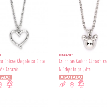
Y
MISSBABY
con Cadena Chapada en Plata
Collar con Cadena Chapada en
nte Corazón
& Colgante de Osito
TADO
AGOTADO