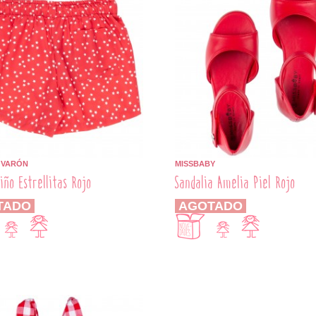
É VARÓN
MISSBABY
iño Estrellitas Rojo
Sandalia Amelia Piel Rojo
TADO
AGOTADO