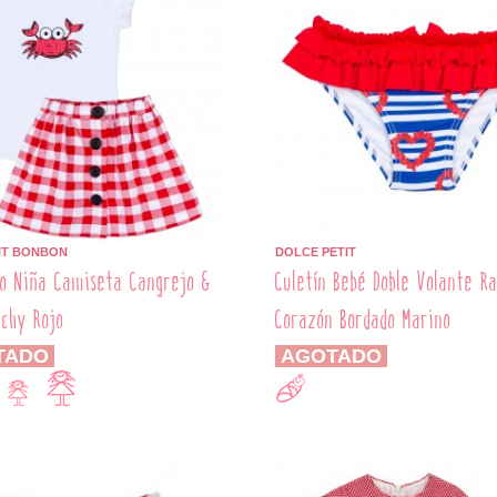
IT BONBON
DOLCE PETIT
o Niña Camiseta Cangrejo &
Culetín Bebé Doble Volante R
ichy Rojo
Corazón Bordado Marino
TADO
AGOTADO