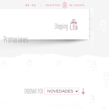
-
ES
EN
REGISTRO
MI CUENTA
Shopping:
0
Promociones
ORDENAR POR