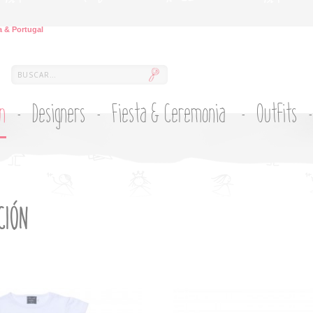
 & Portugal
ón
Designers
Fiesta & Ceremonia
Outfits
CIÓN