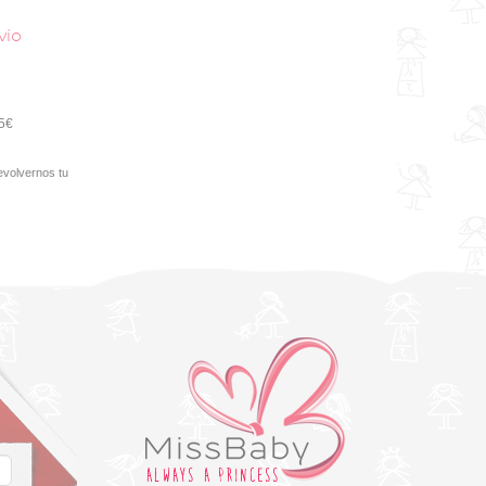
vío
95€
evolvernos tu