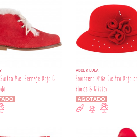
Y
ABEL & LULA
 Sintra Piel Serraje Rojo &
Sombrero Niña Fieltro Rojo c
udo
Flores & Glitter
TADO
AGOTADO