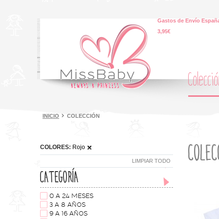
Gastos de Envío España
3,95€
Colecci
INICIO
COLECCIÓN
COLEC
COLORES:
Rojo
LIMPIAR TODO
CATEGORÍA
0 A 24 MESES
3 A 8 AÑOS
9 A 16 AÑOS