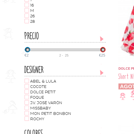
7
16
M
26
28
PRECIO
€2
€25
2
-
25
DESIGNER
DOLCE P
Short N
ABEL & LULA
AGO
COCOTE
DOLCE PETIT
FOQUE
J.V. JOSÉ VARÓN
MISSBABY
MON PETIT BONBON
ROCHY
COLORES