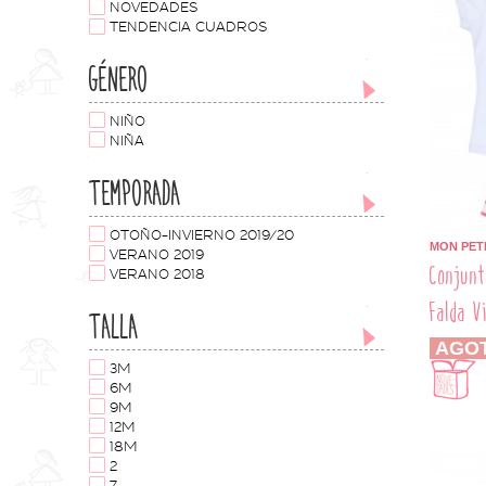
NOVEDADES
TENDENCIA CUADROS
GÉNERO
NIÑO
NIÑA
TEMPORADA
OTOÑO-INVIERNO 2019/20
MON PET
VERANO 2019
Conjunt
VERANO 2018
Falda V
TALLA
AGO
3M
6M
9M
12M
18M
2