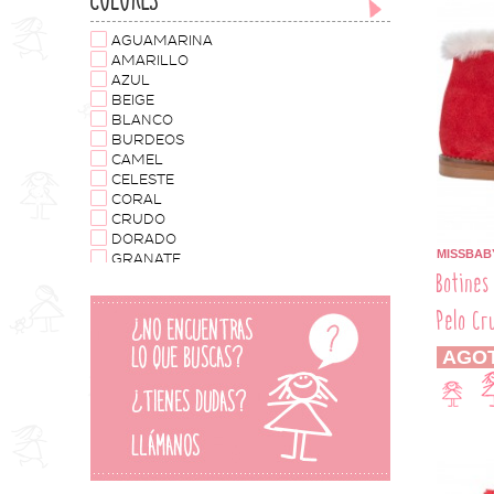
AGUAMARINA
AMARILLO
AZUL
BEIGE
BLANCO
BURDEOS
CAMEL
CELESTE
CORAL
CRUDO
DORADO
MISSBAB
GRANATE
Botines
GRIS
GRIS OSCURO
Pelo Cr
MARINO
MORADO
AGO
MOSTAZA
NEGRO
PLATA
ROJO
ROSA
ROSA PALO
VERDE