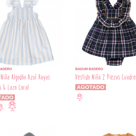
BADERO
BADUM BADERO
 Niña Algodón Azul Rayas
Vestido Niña 2 Piezas Cuadro
s & Lazo Coral
AGOTADO
TADO