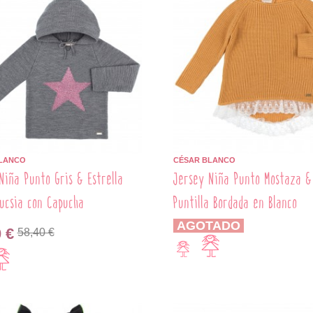
LANCO
CÉSAR BLANCO
Niña Punto Gris & Estrella
Jersey Niña Punto Mostaza &
ucsia con Capucha
Puntilla Bordada en Blanco
AGOTADO
 €
58,40 €