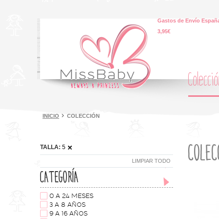
Gastos de Envío España
3,95€
Colecci
INICIO
COLECCIÓN
COLEC
TALLA:
5
LIMPIAR TODO
CATEGORÍA
0 A 24 MESES
3 A 8 AÑOS
9 A 16 AÑOS