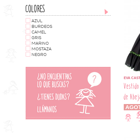
32
COLORES
33
34
35
AZUL
40
BURDEOS
CAMEL
GRIS
MARINO
MOSTAZA
NEGRO
EVA CAS
Vestido
de Abej
AGO