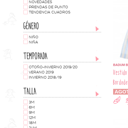
NOVEDADES
PRENDAS DE PUNTO
TENDENCIA CUADROS
GÉNERO
NIÑO
NIÑA
TEMPORADA
BADUM 
OTOÑO-INVIERNO 2019/20
Vestido
VERANO 2019
INVIERNO 2018/19
Bordada
TALLA
AGO
3M
6M
9M
12M
18M