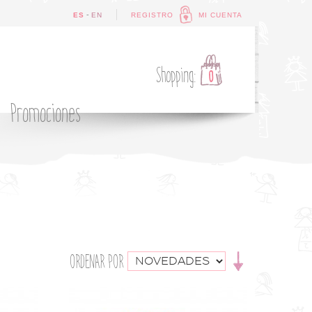
-
ES
EN
REGISTRO
MI CUENTA
Shopping:
0
Promociones
ORDENAR POR