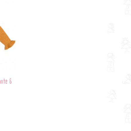
ante &