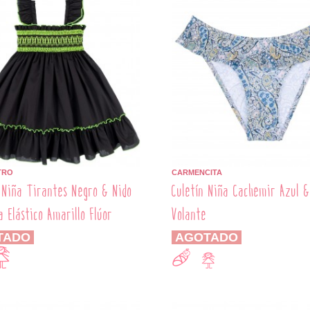
TRO
CARMENCITA
 Niña Tirantes Negro & Nido
Culetín Niña Cachemir Azul &
a Elástico Amarillo Flúor
Volante
TADO
AGOTADO