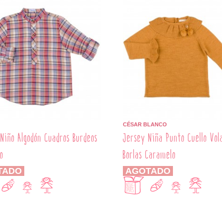
CÉSAR BLANCO
Niño Algodón Cuadros Burdeos
Jersey Niña Punto Cuello Vol
o
Borlas Caramelo
TADO
AGOTADO