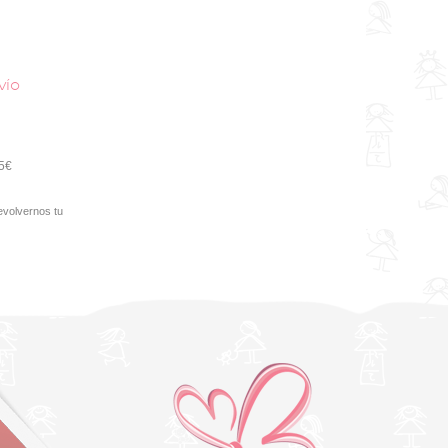
vío
95€
evolvernos tu