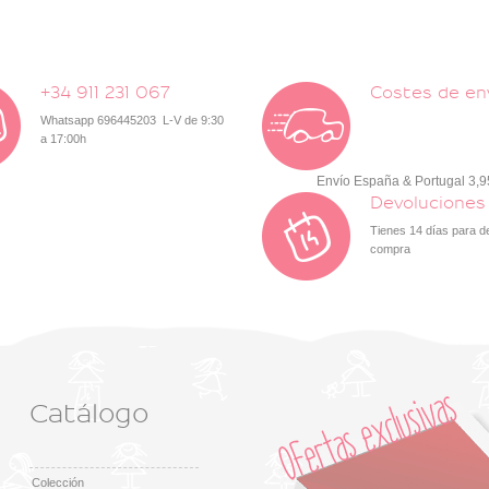
+34 911 231 067
Costes de en
Whatsapp 696445203 L-V de 9:30
a 17:00h
Envío España & Portugal 3,
Devoluciones
Tienes 14 días para d
compra
Catálogo
Colección