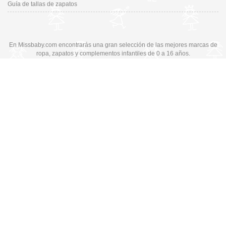
Guía de tallas de zapatos
En Missbaby.com encontrarás una gran selección de las mejores marcas de
ropa, zapatos y complementos infantiles de 0 a 16 años.
En Liquidación: Envío
España y Portugal
3,95€
, Devoluciones 6€
Cambiar a la versión de escritorio