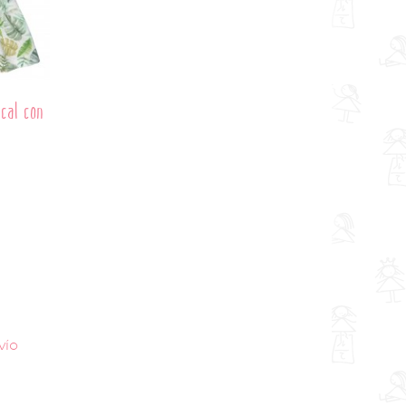
cal con
vío