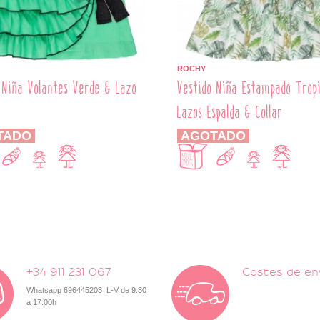
ROCHY
 Niña Volantes Verde & Lazo
Vestido Niña Estampado Tropi
Lazos Espalda & Collar
TADO
AGOTADO
+34 911 231 067
Costes de en
Whatsapp 696445203 L-V de 9:30
a 17:00h