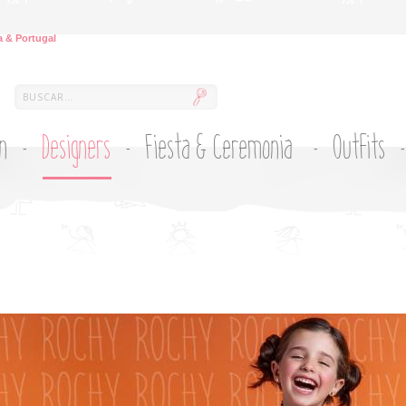
 & Portugal
ón
Designers
Fiesta & Ceremonia
Outfits
Y