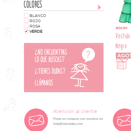
COLORES
BLANCO
ROJO
ROSA
ROCHY
VERDE
Vestido
Negro
AGO
Atención al cliente
Ponte en contacto con nosotros en
hola@missbaby.com