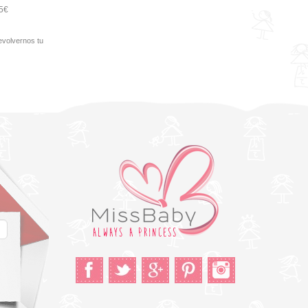
95€
evolvernos tu