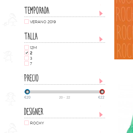
TEMPORADA
VERANO 2019
TALLA
12M
2
3
7
PRECIO
€20
€22
20
-
22
DESIGNER
ROCHY