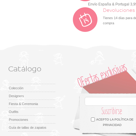
Envío España & Portugal 3,
Devoluciones
Tienes 14 días para d
compra
Catálogo
Colección
Designers
Fiesta & Ceremonia
Suscribirse
Outfits
Facebook
Twitter
Google +
Pinterest
Instagram
Promociones
ACEPTO LA
POLÍTICA DE
PRIVACIDAD
Guía de tallas de zapatos