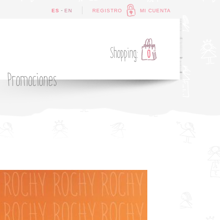
-
ES
EN
REGISTRO
MI CUENTA
Shopping:
0
Promociones