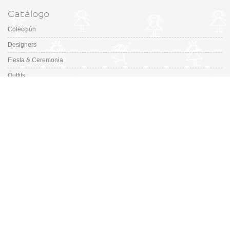
Catálogo
Colección
Designers
Fiesta & Ceremonia
Outfits
Promociones
Guía de tallas de zapatos
En Missbaby.com encontrarás una gran selección de las mejores marcas de
ropa, zapatos y complementos infantiles de 0 a 16 años.
En Liquidación: Envío
España y Portugal
3,95€
, Devoluciones 6€