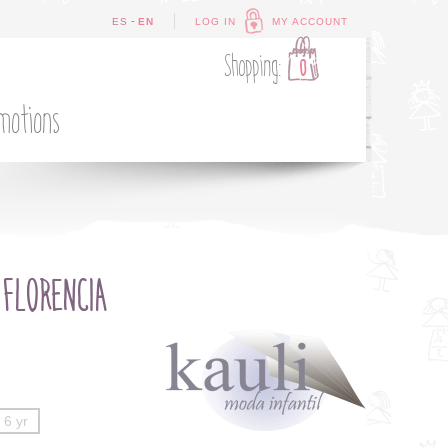
-
ES
EN
LOG IN
MY ACCOUNT
Shopping:
0
motions
FLORENCIA
6 yr