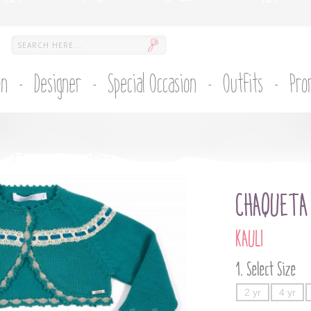
on
Designer
Special Occasion
Outfits
Pro
CHAQUETA 
KAULI
Select Size
2 yr
4 yr