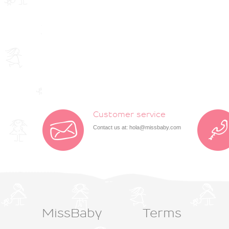
Customer service
Contact us at:
hola@missbaby.com
MissBaby
Terms