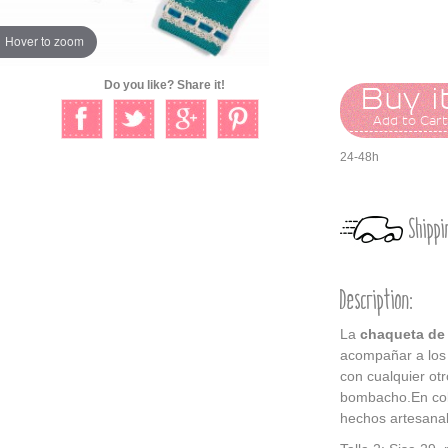
Hover to zoom
Do you like? Share it!
Buy it
Add to Car
24-48h
Shippi
Description:
La
chaqueta de
acompañar a los 
con cualquier ot
bombacho.En col
hechos artesanal