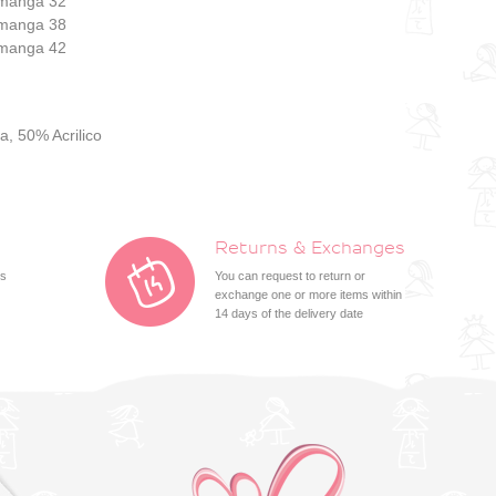
, manga 32
, manga 38
, manga 42
a, 50% Acrilico
Returns & Exchanges
ts
You can request to return or
exchange one or more items within
14 days of the delivery date