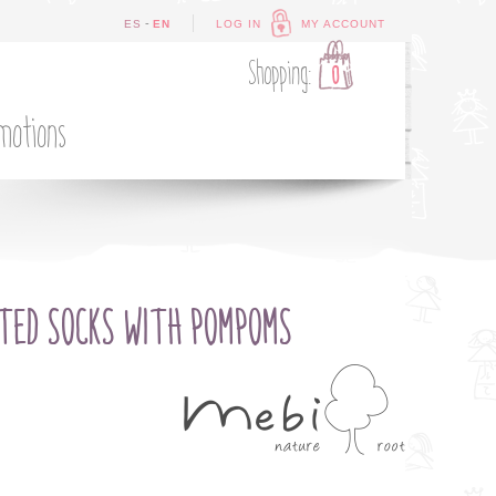
-
ES
EN
LOG IN
MY ACCOUNT
Shopping:
0
motions
TTED SOCKS WITH POMPOMS