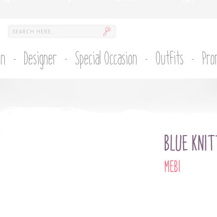
on
Designer
Special Occasion
Outfits
Pro
BLUE KNI
MEBI