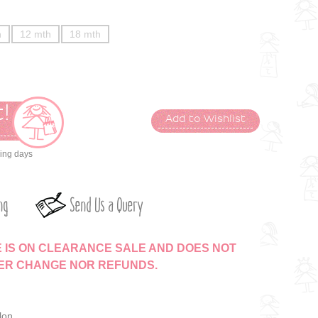
h
12 mth
18 mth
!
Add to Wishlist
t
king days
ng
Send Us a Query
E IS ON CLEARANCE SALE AND DOES NOT
HER CHANGE NOR REFUNDS.
lon