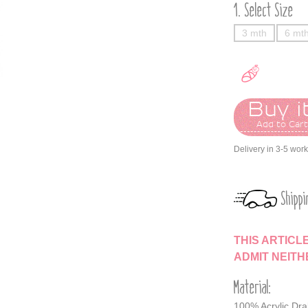
Select Size
3 mth
6 mt
Buy it
Add to Car
Delivery in 3-5 wor
Shippi
THIS ARTICL
ADMIT NEIT
Material:
100% Acrylic Dra