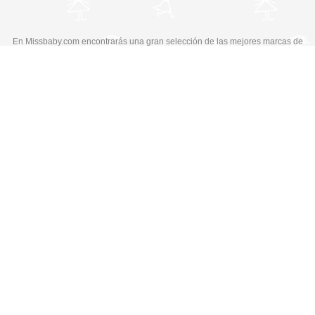
En Missbaby.com encontrarás una gran selección de las mejores marcas de
ropa, zapatos y complementos infantiles de 0 a 16 años.
En Liquidación: Envío
España y Portugal
3,95€
, Devoluciones 6€
Cambiar a la versión de escritorio
© Copyright 2026 MissBaby. All rights reserved. Terms & Conditions