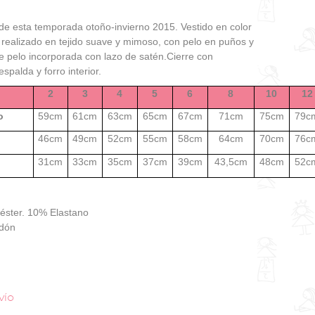
 de esta temporada otoño-invierno 2015. Vestido en color
realizado en tejido suave y mimoso, con pelo en puños y
e pelo incorporada con lazo de satén.Cierre con
spalda y forro interior.
2
3
4
5
6
8
10
12
o
59cm
61cm
63cm
65cm
67cm
71cm
75cm
79c
46cm
49cm
52cm
55cm
58cm
64cm
70cm
76c
31cm
33cm
35cm
37cm
39cm
43,5cm
48cm
52c
iéster. 10% Elastano
odón
vío