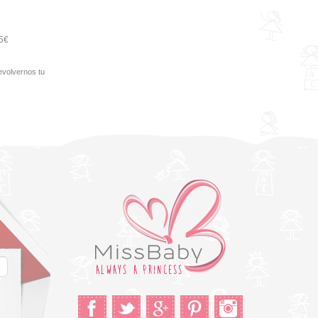
95€
evolvernos tu