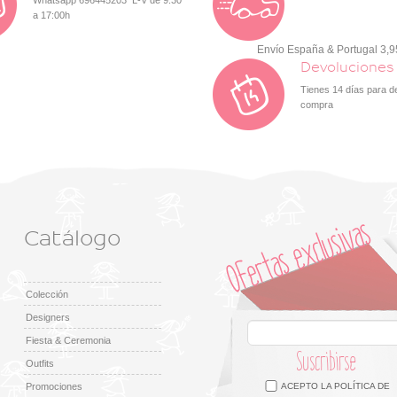
Whatsapp 696445203 L-V de 9:30
a 17:00h
Envío España & Portugal 3,
Devoluciones
Tienes 14 días para d
compra
Catálogo
Colección
Designers
Fiesta & Ceremonia
Suscribirse
Outfits
Facebook
Twitter
Google +
Pinterest
Instagram
Promociones
ACEPTO LA
POLÍTICA DE