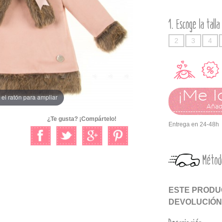
Escoge la talla
2
3
4
¡Me l
el ratón para ampliar
Añadi
¿Te gusta? ¡Compártelo!
Entrega en 24-48h
Métod
ESTE PRODUC
DEVOLUCIÓN