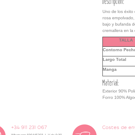
Descripción:
Uno de los éxito
rosa empolvado, 
bajo y bufanda d
cremallera en la e
TALLA
Contorno Pech
Largo Total
Manga
Material:
Exterior 90% Pol
Forro 100% Alg
+34 911 231 067
Costes de en