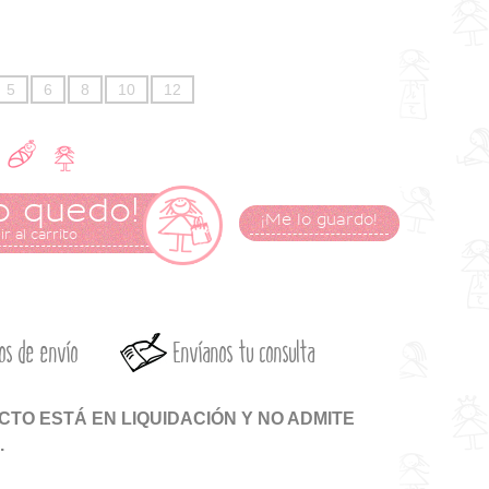
5
6
8
10
12
o quedo!
¡Me lo guardo!
r al carrito
os de envío
Envíanos tu consulta
TO ESTÁ EN LIQUIDACIÓN Y NO ADMITE
.