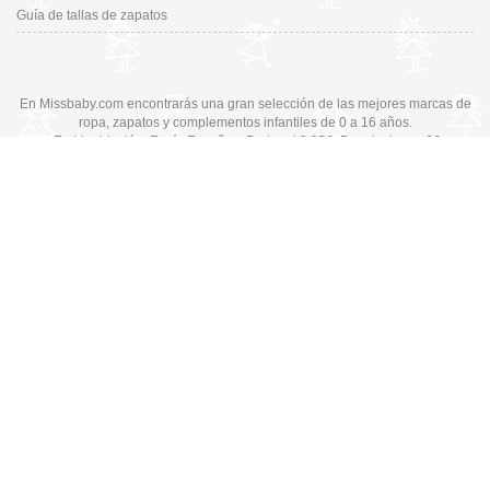
Guía de tallas de zapatos
En Missbaby.com encontrarás una gran selección de las mejores marcas de
ropa, zapatos y complementos infantiles de 0 a 16 años.
En Liquidación: Envío
España y Portugal
3,95€
, Devoluciones 6€
Cambiar a la versión de escritorio