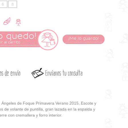
6
8
o quedo!
¡Me lo guardo!
r al carrito
os de envío
Envíanos tu consulta
n Ángeles de Foque Primavera Verano 2015, Escote y
s de volante de puntilla, gran lazada en la espalda y
erre con cremallera y forro interior.