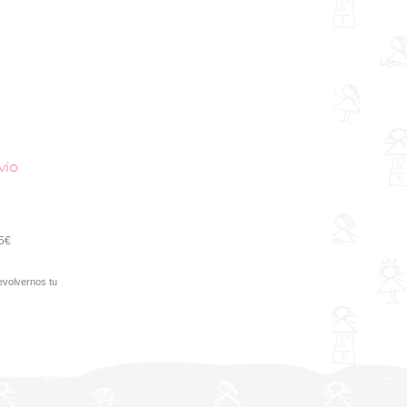
vío
95€
evolvernos tu