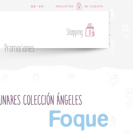
-
ES
EN
REGISTRO
MI CUENTA
Shopping:
0
Promociones
UNARES COLECCIÓN ÁNGELES