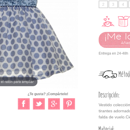
2
3
4
¡Me l
Añadi
Entrega en 24-48h
Métod
el ratón para ampliar
Descripción:
¿Te gusta? ¡Compártelo!
Vestido colecció
tirantes adornado
falda de vuelo.Ci
Material: