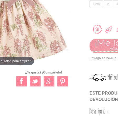
12m
2
3
¡Me l
Añadi
Entrega en 24-48h
el ratón para ampliar
¿Te gusta? ¡Compártelo!
Métod
ESTE PRODUC
DEVOLUCIÓN
Descripción: