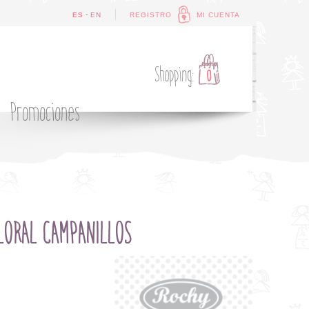
-
ES
EN
REGISTRO
MI CUENTA
Shopping:
0
Promociones
LORAL CAMPANILLOS