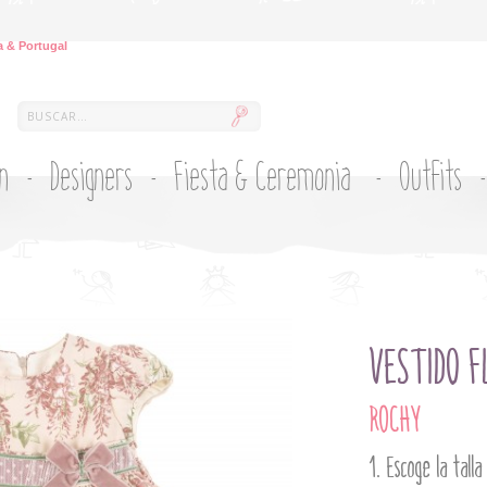
 & Portugal
ón
Designers
Fiesta & Ceremonia
Outfits
VESTIDO F
ROCHY
Escoge la talla