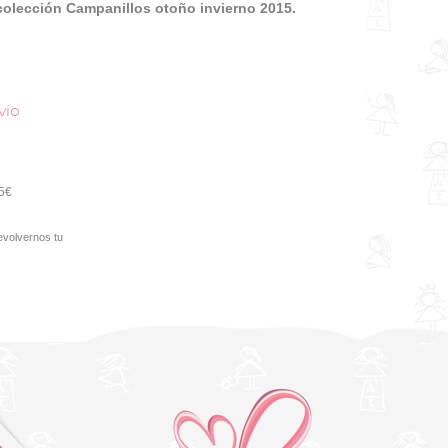
olección Campanillos otoño invierno 2015.
vío
95€
evolvernos tu