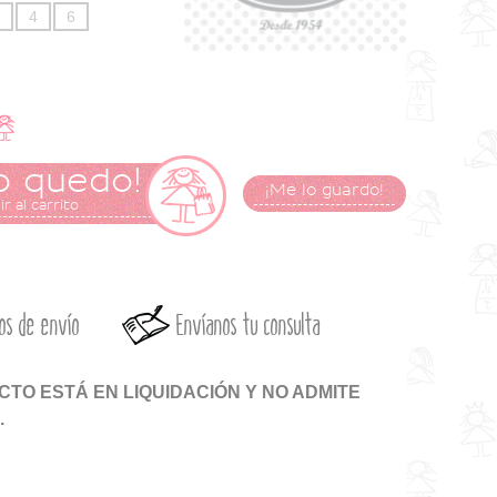
4
6
o quedo!
¡Me lo guardo!
r al carrito
os de envío
Envíanos tu consulta
TO ESTÁ EN LIQUIDACIÓN Y NO ADMITE
.