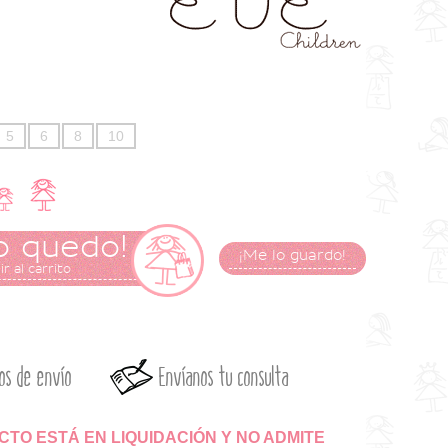
5
6
8
10
o quedo!
¡Me lo guardo!
r al carrito
os de envío
Envíanos tu consulta
TO ESTÁ EN LIQUIDACIÓN Y NO ADMITE