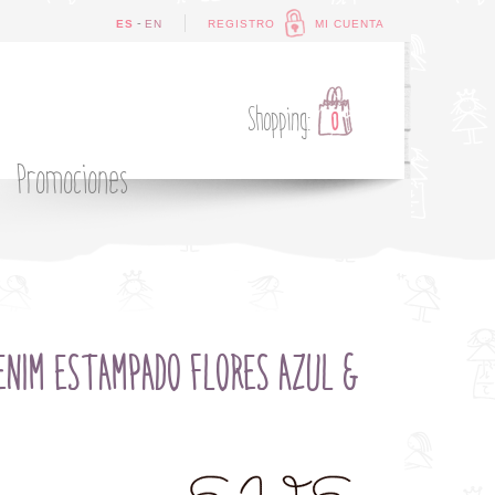
-
ES
EN
REGISTRO
MI CUENTA
Shopping:
0
Promociones
ENIM ESTAMPADO FLORES AZUL &