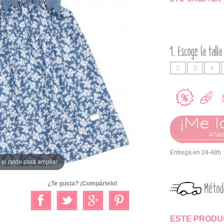
Escoge la talla
2
3
4
¡Me l
Añadi
Entrega en 24-48h
el ratón para ampliar
¿Te gusta? ¡Compártelo!
Métod
ESTE PRODUC