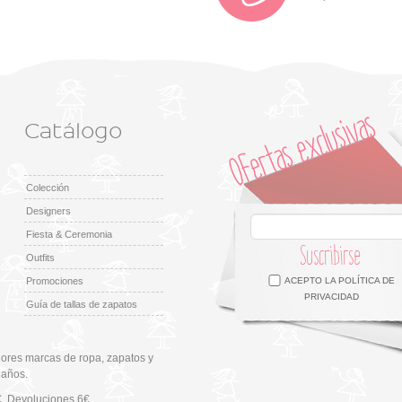
Catálogo
Colección
Designers
Fiesta & Ceremonia
Suscribirse
Outfits
Facebook
Twitter
Google +
Pinterest
Instagram
Promociones
ACEPTO LA
POLÍTICA DE
PRIVACIDAD
Guía de tallas de zapatos
ores marcas de ropa, zapatos y
 años.
€
, Devoluciones 6€