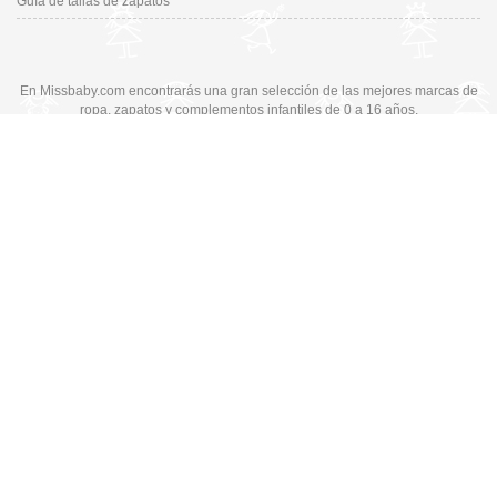
Guía de tallas de zapatos
En Missbaby.com encontrarás una gran selección de las mejores marcas de
ropa, zapatos y complementos infantiles de 0 a 16 años.
En Liquidación: Envío
España y Portugal
3,95€
, Devoluciones 6€
Cambiar a la versión de escritorio