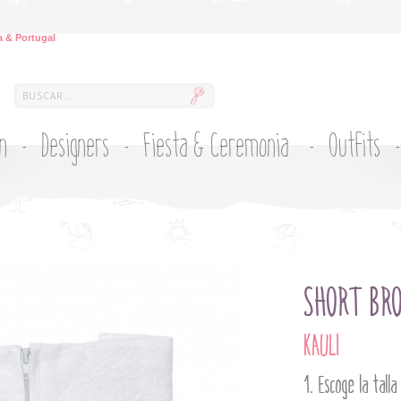
 & Portugal
ón
Designers
Fiesta & Ceremonia
Outfits
SHORT BR
KAULI
Escoge la talla