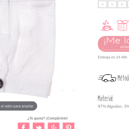
4
5
6
¡Me l
Añadi
Entrega en 24-48h
Métod
Material:
el ratón para ampliar
97% Algodón, 3%
¿Te gusta? ¡Compártelo!