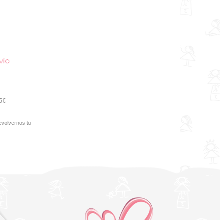
vío
95€
evolvernos tu