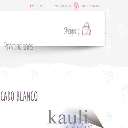
-
ES
EN
REGISTRO
MI CUENTA
Shopping:
0
Promociones
OCADO BLANCO