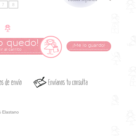
7
8
o quedo!
¡Me lo guardo!
r al carrito
os de envío
Envíanos tu consulta
 Elastano