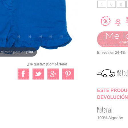
4
6
8
¡Me l
Añadi
el ratón para ampliar
Entrega en 24-48h
¿Te gusta? ¡Compártelo!
Métod
ESTE PRODUC
DEVOLUCIÓN
Material:
100% Algodón