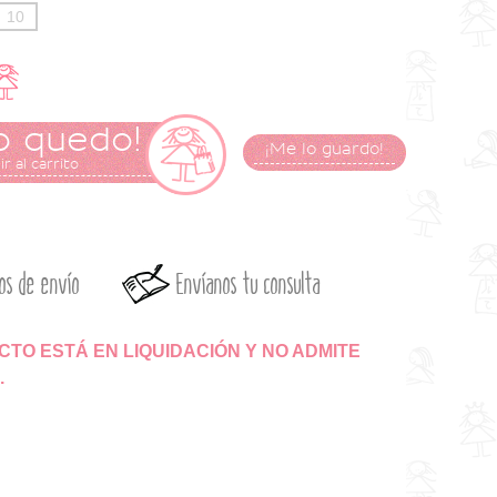
10
o quedo!
¡Me lo guardo!
r al carrito
os de envío
Envíanos tu consulta
TO ESTÁ EN LIQUIDACIÓN Y NO ADMITE
.