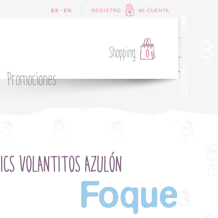
-
ES
EN
REGISTRO
MI CUENTA
Shopping:
0
Promociones
ICS VOLANTITOS AZULÓN