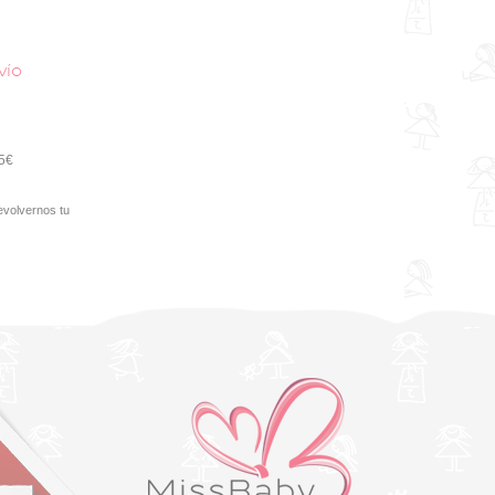
vío
95€
evolvernos tu