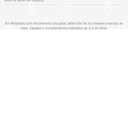
Guía de tallas de zapatos
En Missbaby.com encontrarás una gran selección de las mejores marcas de
ropa, zapatos y complementos infantiles de 0 a 16 años.
En Liquidación: Envío
España y Portugal
3,95€
, Devoluciones 6€
Cambiar a la versión de escritorio