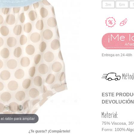
3m
6m
¡Me l
Añadi
Entrega en 24-48h
Métod
ESTE PRODUC
DEVOLUCIÓN
Material:
el ratón para ampliar
75% Viscosa, 35%
Forro: 100% Alg
¿Te gusta? ¡Compártelo!