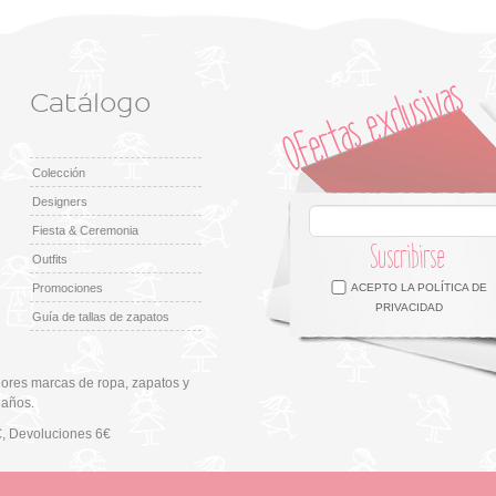
Catálogo
Colección
Designers
Fiesta & Ceremonia
Suscribirse
Outfits
Facebook
Twitter
Google +
Pinterest
Instagram
Promociones
ACEPTO LA
POLÍTICA DE
PRIVACIDAD
Guía de tallas de zapatos
ores marcas de ropa, zapatos y
 años.
€
, Devoluciones 6€