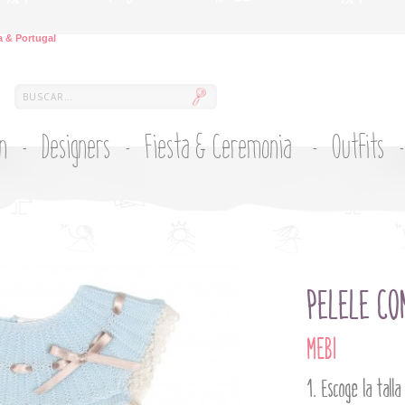
 & Portugal
ón
Designers
Fiesta & Ceremonia
Outfits
PELELE CO
MEBI
Escoge la talla