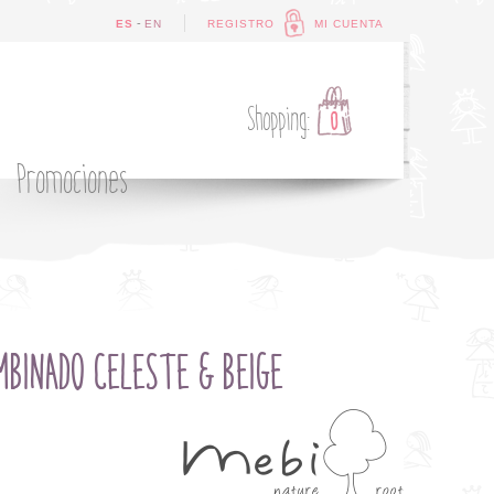
-
ES
EN
REGISTRO
MI CUENTA
Shopping:
0
Promociones
MBINADO CELESTE & BEIGE