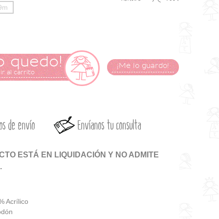
9m
o quedo!
¡Me lo guardo!
r al carrito
os de envío
Envíanos tu consulta
TO ESTÁ EN LIQUIDACIÓN Y NO ADMITE
.
 Acrílico
odón