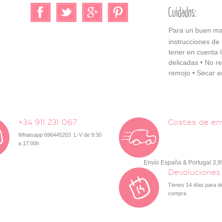
Cuidados:
Para un buen man
instrucciones de
tener en cuenta l
delicadas • No re
remojo • Secar en
+34 911 231 067
Costes de en
Whatsapp 696445203 L-V de 9:30
a 17:00h
Envío España & Portugal 3,
Devoluciones
Tienes 14 días para d
compra