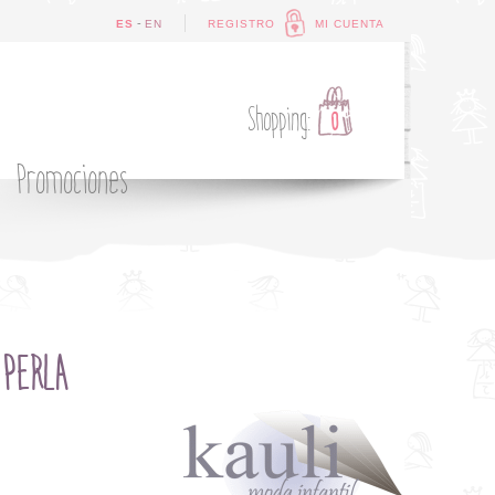
-
ES
EN
REGISTRO
MI CUENTA
Shopping:
0
Promociones
 PERLA