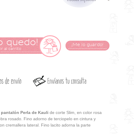
o quedo!
¡Me lo guardo!
r al carrito
os de envío
Envíanos tu consulta
l
pantalón Perla de Kauli
de corte Slim, en color rosa
ra rosado. Fino adorno de terciopelo en cintura y
con cremallera lateral. Fino lacito adorna la parte