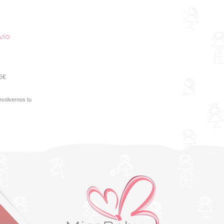
vío
95€
evolvernos tu