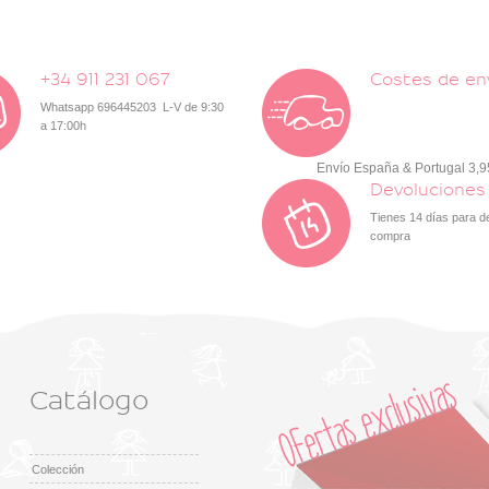
+34 911 231 067
Costes de en
Whatsapp 696445203 L-V de 9:30
a 17:00h
Envío España & Portugal 3,
Devoluciones
Tienes 14 días para d
compra
Catálogo
Colección