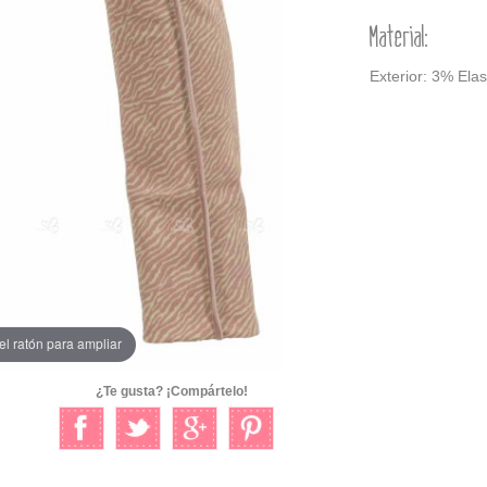
Material:
Exterior: 3% Ela
el ratón para ampliar
¿Te gusta? ¡Compártelo!