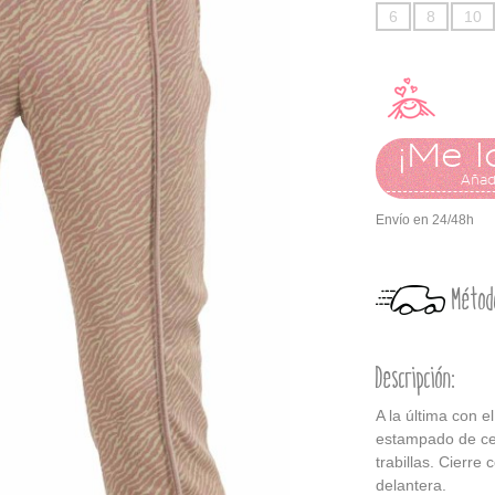
6
8
10
¡Me l
Añadi
Envío en 24/48h
Métod
Descripción:
A la última con e
estampado de ceb
trabillas. Cierre 
delantera.