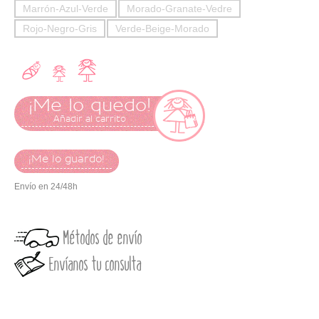
Marrón-Azul-Verde
Morado-Granate-Vedre
Rojo-Negro-Gris
Verde-Beige-Morado
¡Me lo quedo!
Añadir al carrito
¡Me lo guardo!
Envío en 24/48h
Métodos de envío
Envíanos tu consulta