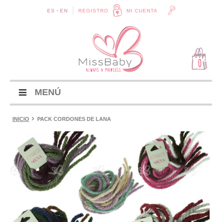
-
ES
EN
REGISTRO
MI CUENTA
0
MENÚ
INICIO
PACK CORDONES DE LANA