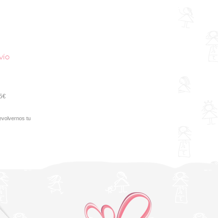
vío
95€
evolvernos tu