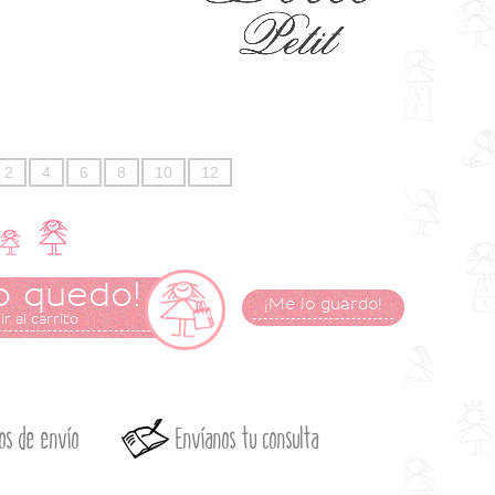
2
4
6
8
10
12
o quedo!
¡Me lo guardo!
r al carrito
os de envío
Envíanos tu consulta