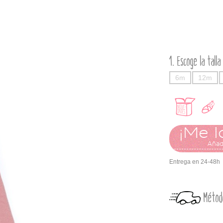
Escoge la talla
6m
12m
¡Me l
Añadi
Entrega en 24-48h
Métod