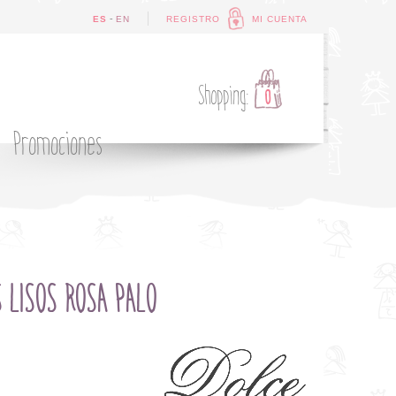
-
ES
EN
REGISTRO
MI CUENTA
Shopping:
0
Promociones
 LISOS ROSA PALO