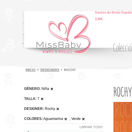
Gastos de Envío España
3,95€
Colecci
INICIO
DESIGNERS
ROCHY
ROCH
GÉNERO:
Niña
TALLA:
7
DESIGNER:
Rochy
COLORES:
Aguamarina
, Verde
LIMPIAR TODO