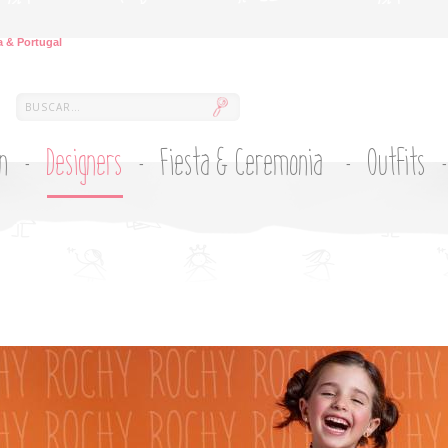
 & Portugal
ón
Designers
Fiesta & Ceremonia
Outfits
Y