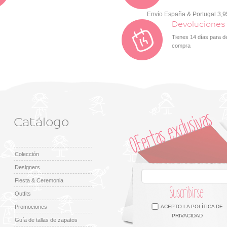
Envío España & Portugal 3,
Devoluciones
Tienes 14 días para d
compra
Catálogo
Colección
Designers
Fiesta & Ceremonia
Suscribirse
Outfits
Facebook
Twitter
Google +
Pinterest
Instagram
Promociones
ACEPTO LA
POLÍTICA DE
PRIVACIDAD
Guía de tallas de zapatos