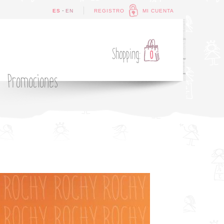
-
ES
EN
REGISTRO
MI CUENTA
Shopping:
0
Promociones