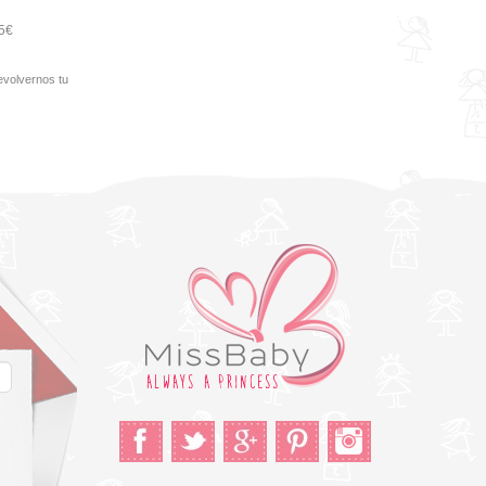
95€
evolvernos tu