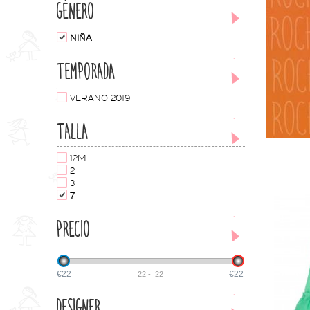
GÉNERO
NIÑA
TEMPORADA
VERANO 2019
TALLA
12M
2
3
7
PRECIO
€22
€22
22
-
22
DESIGNER