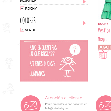
ROCHY
COLORES
ROCHY
Vestido
VERDE
Negro
AGO
Atención al cliente
Ponte en contacto con nosotros en
hola@missbaby.com