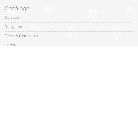
Catálogo
Colección
Designers
Fiesta & Ceremonia
Outfits
Promociones
Guía de tallas de zapatos
En Missbaby.com encontrarás una gran selección de las mejores marcas de
ropa, zapatos y complementos infantiles de 0 a 16 años.
En Liquidación: Envío
España y Portugal
3,95€
, Devoluciones 6€