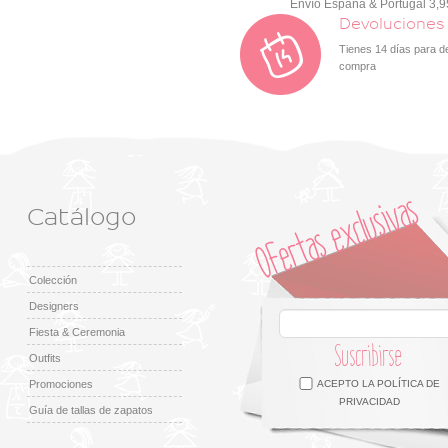
Envío España & Portugal 3,
Devoluciones
Tienes 14 días para d
compra
Catálogo
Colección
Designers
Fiesta & Ceremonia
Suscribirse
Outfits
Facebook
Twitter
Google +
Pinterest
Instagram
Promociones
ACEPTO LA
POLÍTICA DE
PRIVACIDAD
Guía de tallas de zapatos