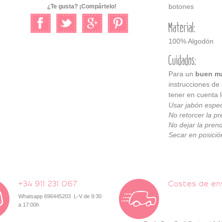
botones
¿Te gusta? ¡Compártelo!
Material:
100% Algodón
Cuidados:
Para un
buen ma
instrucciones de
tener en cuenta l
Usar jabón espec
No retorcer la pr
No dejar la pren
Secar en posición
+34 911 231 067
Costes de en
Whatsapp 696445203 L-V de 9:30
a 17:00h