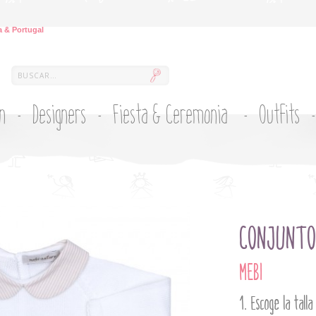
 & Portugal
ón
Designers
Fiesta & Ceremonia
Outfits
CONJUNTO 
MEBI
Escoge la talla