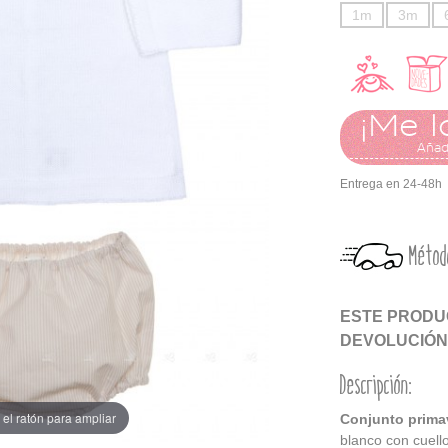
1m
3m
¡Me l
Añadi
Entrega en 24-48h
Métod
ESTE PRODUC
DEVOLUCIÓN
Descripción:
el ratón para ampliar
Conjunto prima
blanco con cuell