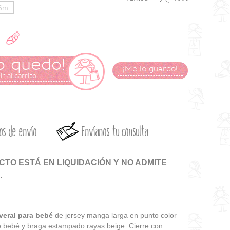
6m
o quedo!
¡Me lo guardo!
r al carrito
os de envío
Envíanos tu consulta
TO ESTÁ EN LIQUIDACIÓN Y NO ADMITE
.
veral para bebé
de jersey manga larga en punto color
o bebé y braga estampado rayas beige. Cierre con