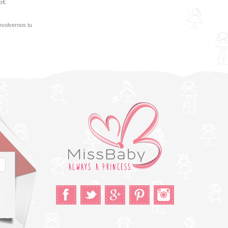
95€
evolvernos tu