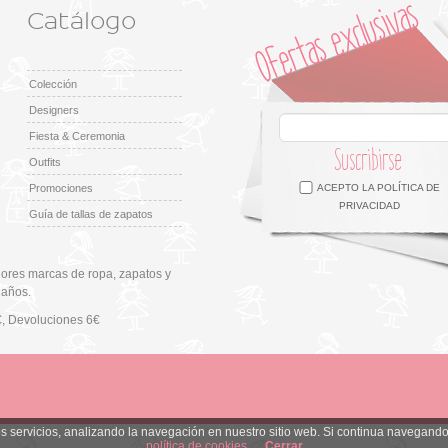
Catálogo
Colección
Designers
Fiesta & Ceremonia
Suscribirse
Outfits
Facebook
Twitter
Google +
Pinterest
Instagram
Promociones
ACEPTO LA
POLÍTICA DE
PRIVACIDAD
Guía de tallas de zapatos
ores marcas de ropa, zapatos y
 años.
€
, Devoluciones 6€
ros servicios, analizando la navegación en nuestro sitio web. Si continua navega
política de cookies
Cerrar