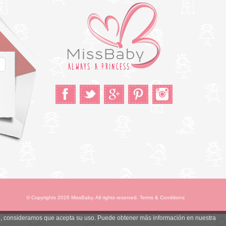
© Copyrights 2026 MissBaby. All rights reserved. Terms & Conditions
ndo, consideramos que acepta su uso. Puede obtener más información en nuestra