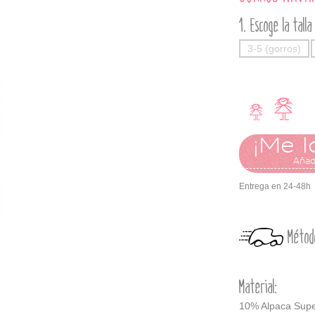
Escoge la talla
3-5 (gorros)
¡Me l
Añadi
Entrega en 24-48h
Métod
Material:
10% Alpaca Super