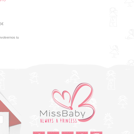
95€
evolvernos tu