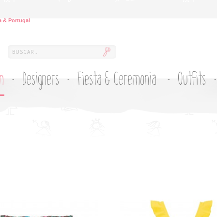
 & Portugal
ón
Designers
Fiesta & Ceremonia
Outfits