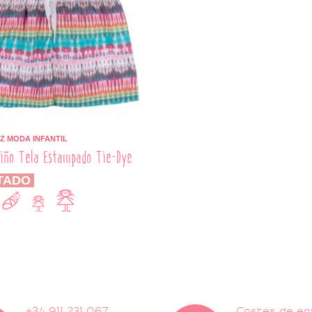
Z MODA INFANTIL
iño Tela Estampado Tie-Dye
TADO
+34 911 231 067
Costes de en