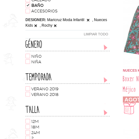
CALZADO
BAÑO
ACCESORIOS
DESIGNER:
Maricruz Moda Infantil
, Nueces
Kids
, Rochy
LIMPIAR TODO
GÉNERO
NIÑO
NIÑA
NUECES 
TEMPORADA
Boxer N
Méjico
VERANO 2019
VERANO 2018
AGO
TALLA
12M
18M
24M
2