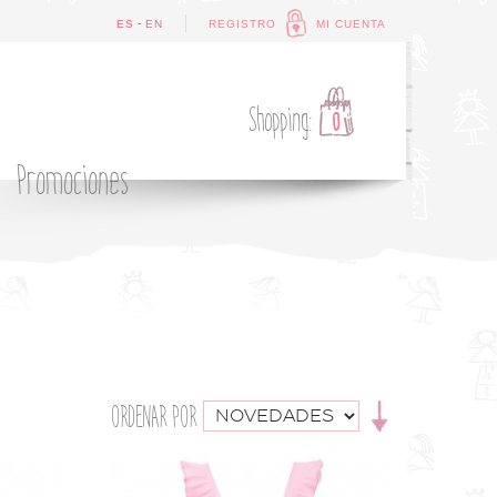
-
ES
EN
REGISTRO
MI CUENTA
Shopping:
0
Promociones
ORDENAR POR