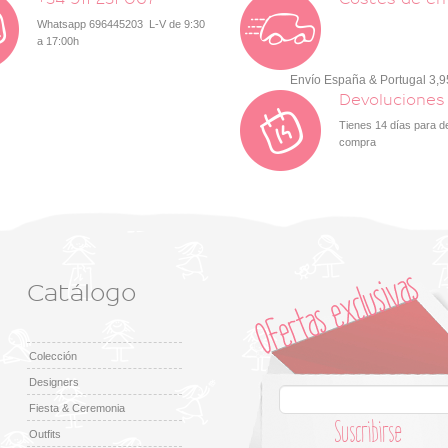
Whatsapp 696445203 L-V de 9:30
a 17:00h
Envío España & Portugal 3,
Devoluciones
Tienes 14 días para d
compra
Catálogo
Colección
Designers
Fiesta & Ceremonia
Suscribirse
Outfits