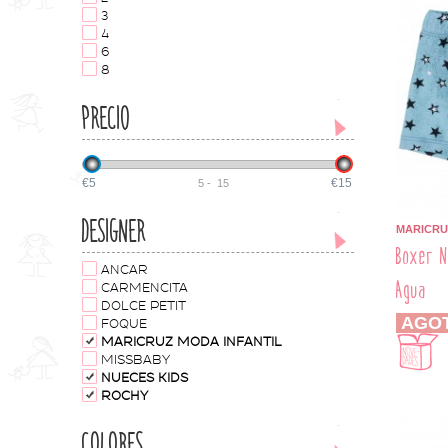
3
4
6
8
PRECIO
€5
€15
5
-
15
DESIGNER
MARICRU
Boxer N
ANCAR
Agua
CARMENCITA
DOLCE PETIT
AGO
FOQUE
MARICRUZ MODA INFANTIL
MISSBABY
NUECES KIDS
ROCHY
COLORES