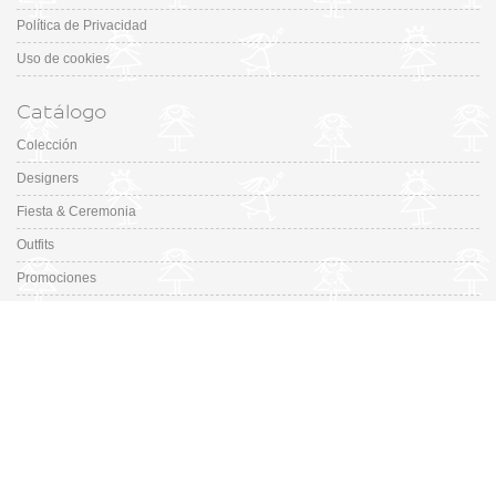
Política de Privacidad
Uso de cookies
Catálogo
Colección
Designers
Fiesta & Ceremonia
Outfits
Promociones
Guía de tallas de zapatos
En Missbaby.com encontrarás una gran selección de las mejores marcas de
ropa, zapatos y complementos infantiles de 0 a 16 años.
En Liquidación: Envío
España y Portugal
3,95€
, Devoluciones 6€