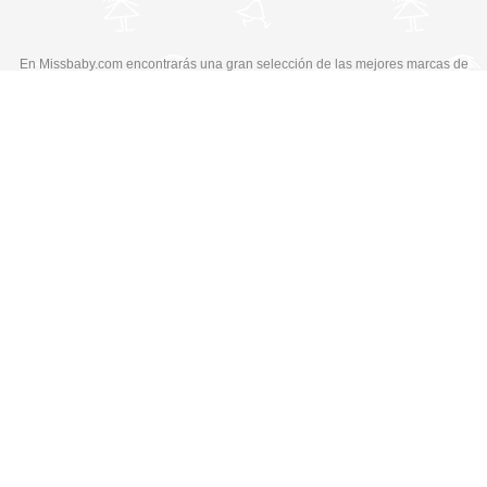
En Missbaby.com encontrarás una gran selección de las mejores marcas de
ropa, zapatos y complementos infantiles de 0 a 16 años.
En Liquidación: Envío
España y Portugal
3,95€
, Devoluciones 6€
Cambiar a la versión de escritorio
© Copyright 2026 MissBaby. All rights reserved. Terms & Conditions