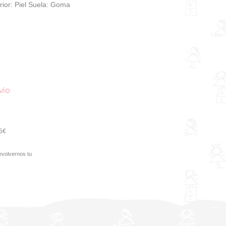
terior: Piel Suela: Goma
vío
95€
evolvernos tu