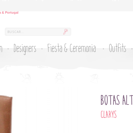
 & Portugal
ón
Designers
Fiesta & Ceremonia
Outfits
BOTAS ALT
CLARYS