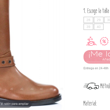
Escoge la talla
28
29
3
39
40
¡Me l
Añadi
Entrega en 24-48h
Métod
Material:
el ratón para ampliar