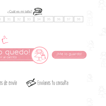
¿Cuál es mi talla?
0
31
32
33
34
35
36
37
38
o quedo!
¡Me lo guardo!
r al carrito
os de envío
Envíanos tu consulta