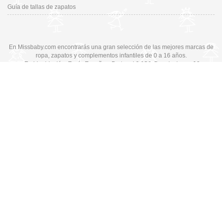
Guía de tallas de zapatos
En Missbaby.com encontrarás una gran selección de las mejores marcas de
ropa, zapatos y complementos infantiles de 0 a 16 años.
En Liquidación: Envío
España y Portugal
3,95€
, Devoluciones 6€
Cambiar a la versión de escritorio