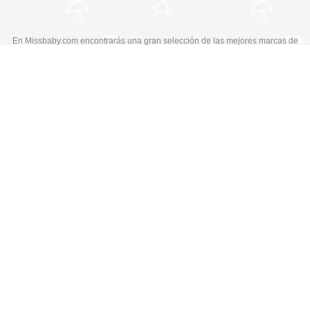
En Missbaby.com encontrarás una gran selección de las mejores marcas de
ropa, zapatos y complementos infantiles de 0 a 16 años.
En Liquidación: Envío
España y Portugal
3,95€
, Devoluciones 6€
Cambiar a la versión de escritorio
© Copyright 2026 MissBaby. All rights reserved. Terms & Conditions