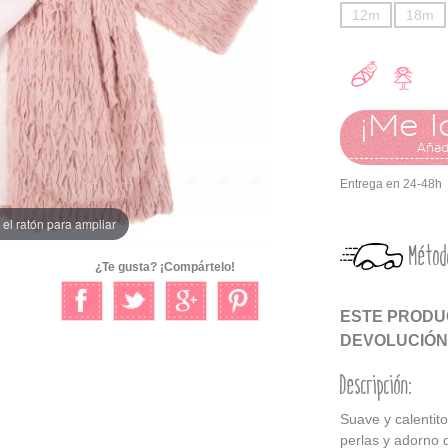
12m
18m
¡Me l
Añadi
Entrega en 24-48h
el ratón para ampliar
Métod
¿Te gusta? ¡Compártelo!
ESTE PRODUC
DEVOLUCIÓN
Descripción:
Suave y calentito
perlas y adorno d