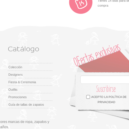
Tienes 14 días para d
compra
Catálogo
Colección
Designers
Fiesta & Ceremonia
Suscribirse
Outfits
Facebook
Twitter
Google +
Pinterest
Instagram
Promociones
ACEPTO LA
POLÍTICA DE
PRIVACIDAD
Guía de tallas de zapatos
ores marcas de ropa, zapatos y
 años.