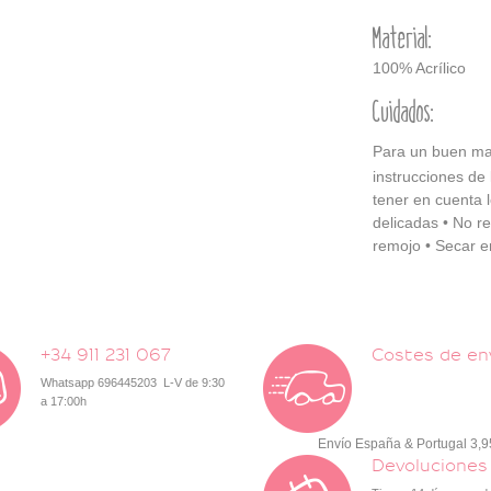
Material:
100% Acrílico
Cuidados:
Para un buen man
instrucciones de
tener en cuenta l
delicadas • No re
remojo • Secar en
+34 911 231 067
Costes de en
Whatsapp 696445203 L-V de 9:30
a 17:00h
Envío España & Portugal 3,
Devoluciones