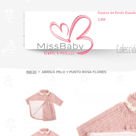
Gastos de Envío España
3,95€
Colecci
INICIO
ABRIGO PELO Y PUNTO ROSA FLORES