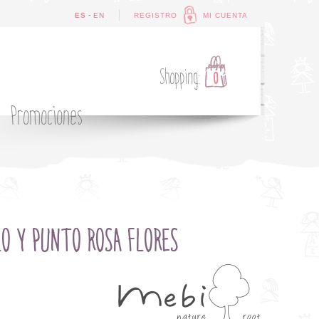
-
ES
EN
REGISTRO
MI CUENTA
Shopping:
0
Promociones
LO Y PUNTO ROSA FLORES