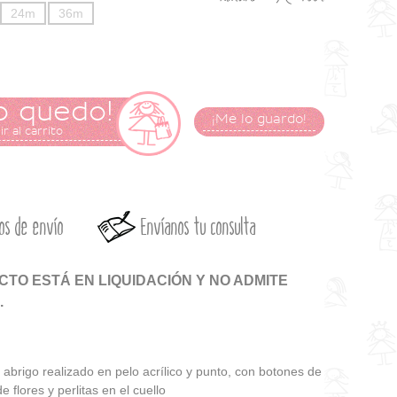
24m
36m
o quedo!
¡Me lo guardo!
r al carrito
os de envío
Envíanos tu consulta
TO ESTÁ EN LIQUIDACIÓN Y NO ADMITE
.
 abrigo realizado en pelo acrílico y punto, con botones de
e flores y perlitas en el cuello