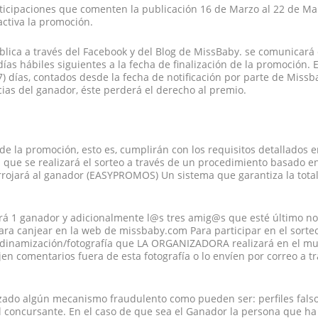
rticipaciones que comenten la publicación 16 de Marzo al 22 de Ma
activa la promoción.
lica a través del Facebook y del Blog de MissBaby. se comunicará 
ías hábiles siguientes a la fecha de finalización de la promoción. E
7) días, contados desde la fecha de notificación por parte de Miss
icias del ganador, éste perderá el derecho al premio.
e la promoción, esto es, cumplirán con los requisitos detallados e
la que se realizará el sorteo a través de un procedimiento basado en
rojará al ganador (EASYPROMOS) Un sistema que garantiza la tota
drá 1 ganador y adicionalmente l@s tres amig@s que esté último n
ra canjear en la web de missbaby.com Para participar en el sorteo
 dinamización/fotografía que LA ORGANIZADORA realizará en el mu
n comentarios fuera de esta fotografía o lo envíen por correo a tr
izado algún mecanismo fraudulento como pueden ser: perfiles falso
l concursante. En el caso de que sea el Ganador la persona que ha 