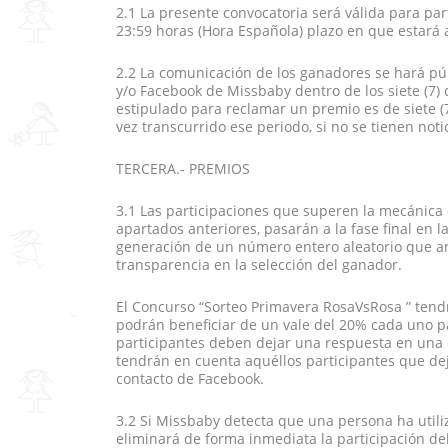
2.1 La presente convocatoria será válida para pa
23:59 horas (Hora Española) plazo en que estará 
2.2 La comunicación de los ganadores se hará púb
y/o Facebook de Missbaby dentro de los siete (7) d
estipulado para reclamar un premio es de siete (
vez transcurrido ese periodo, si no se tienen not
TERCERA.‐ PREMIOS
3.1 Las participaciones que superen la mecánica d
apartados anteriores, pasarán a la fase final en 
generación de un número entero aleatorio que ar
transparencia en la selección del ganador.
El Concurso “Sorteo Primavera RosaVsRosa ” ten
podrán beneficiar de un vale del 20% cada uno pa
participantes deben dejar una respuesta en una
tendrán en cuenta aquéllos participantes que deje
contacto de Facebook.
3.2 Si Missbaby detecta que una persona ha util
eliminará de forma inmediata la participación de