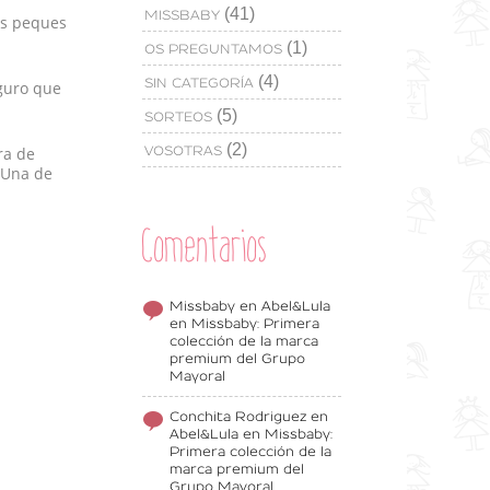
(41)
MISSBABY
ros peques
(1)
OS PREGUNTAMOS
(4)
SIN CATEGORÍA
guro que
(5)
SORTEOS
(2)
ra de
VOSOTRAS
 Una de
Comentarios
Missbaby
en
Abel&Lula
en Missbaby: Primera
colección de la marca
premium del Grupo
Mayoral
Conchita Rodriguez
en
Abel&Lula en Missbaby:
Primera colección de la
marca premium del
Grupo Mayoral