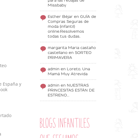
para las rebajas de
Missbaby
Esther Béjar
en
GUÍA de
Compras Seguras de
moda (infantil)
online.Resolvemos
todas tus dudas..
margarita Maria castaño
castellano
en
SORTEO
PRIMAVERA
rteo
admin
en
Loreto, Una
Mamá Muy Atrevida
de España y
admin
en
NUESTRAS
book
PRINCESITAS ESTÁN DE
ESTRENO….
rtado
BLOGS INFANTILES
a