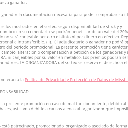
nuevo ganador.
al ganador la documentación necesaria para poder comprobar su id
re los mostrados en el sorteo, según disponibilidad de stock y y
 nombró en su comentario se podrán beneficiar de un vale del 20
 no será canjeable por otro distinto ni por dinero en efectivo. Reg
ersonal e intransferible. (ii). El adjudicatario o ganador no podrá 
ro del periodo promocional. La presente promoción tiene carácter 
 cambio, alteración o compensación a petición de los ganadores y
A, ni canjeables por su valor en metálico. Los premios podrán ser
ganadores, LA ORGANIZADORA del sorteo se reserva el derecho a ele
ometerán a la
Política de Privacidad y Protección de Datos de Missb
SPONSABILIDAD
 la presente promoción en caso de mal funcionamiento, debido al
 bases, así como debido a causas ajenas al organizador que imposib
o está patrocinado, promocionado, organizado o asociado de forma