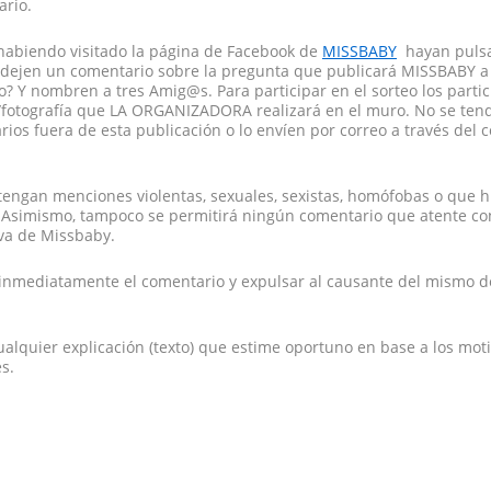
ario.
habiendo visitado la página de Facebook de
MISSBABY
hayan pulsa
 dejen un comentario sobre la pregunta que publicará MISSBABY a
o? Y nombren a tres Amig@s. Para participar en el sorteo los parti
fotografía que LA ORGANIZADORA realizará en el muro. No se ten
ios fuera de esta publicación o lo envíen por correo a través del 
tengan menciones violentas, sexuales, sexistas, homófobas o que h
ón. Asimismo, tampoco se permitirá ningún comentario que atente co
iva de Missbaby.
 inmediatamente el comentario y expulsar al causante del mismo d
ualquier explicación (texto) que estime oportuno en base a los mot
s.