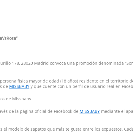
aVsRosa”
o Murillo 178, 28020 Madrid convoca una promoción denominada “So
persona física mayor de edad (18 años) residente en el territorio 
ok de
MISSBABY
y que cuente con un perfil de usuario real en Face
rios de Missbaby
avés de la página oficial de Facebook de
MISSBABY
mediante el apa
 es el modelo de zapatos que más te gusta entre los expuestos. Cad