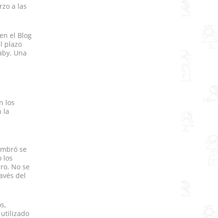
rzo a las
en el Blog
l plazo
baby. Una
n los
 la
l
ombró se
 los
ro. No se
avés del
s,
utilizado