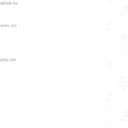
cebook no
ases, así
raída con