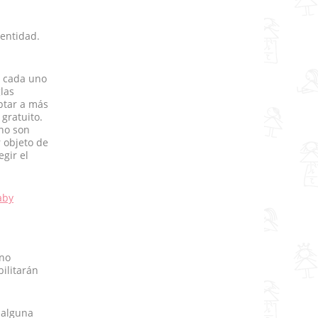
entidad.
% cada uno
las
optar a más
gratuito.
 no son
 objeto de
gir el
aby
 no
ilitarán
 alguna