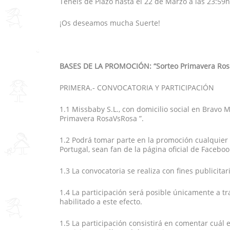
Tenéis de Plazo hasta el 22 de Marzo a las 23:59h
¡Os deseamos mucha Suerte!
BASES DE LA PROMOCIÓN: “Sorteo Primavera Ros
PRIMERA.‐ CONVOCATORIA Y PARTICIPACIÓN
1.1 Missbaby S.L., con domicilio social en Brav
Primavera RosaVsRosa ”.
1.2 Podrá tomar parte en la promoción cualquier 
Portugal, sean fan de la página oficial de Facebo
1.3 La convocatoria se realiza con fines publicita
1.4 La participación será posible únicamente a tr
habilitado a este efecto.
1.5 La participación consistirá en comentar cuál