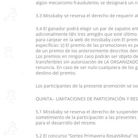
algún mecanismo fraudulento, se designará un 
3.3 Missbaby se reserva el derecho de requerir 
3.4 El ganador podrá elegir un par de zapatos ent
adicionalmente l@s tres amig@s que esté último
para canjear en la web de missbaby.com El premio
específicas: (i) El premio de las promociones es p
de un premio de los anteriormente descritos dent
Los premios en ningún caso podrán ser objeto de
transferibles sin autorización de LA ORGANIZADOR
renuncia. En caso de ser nulo cualquiera de los 
destino del premio.
Los participantes de la presente promoción se s
QUINTA.‐ LIMITACIONES DE PARTICIPACIÓN Y RE
5.1 Missbaby se reserva el derecho de suspender
sometimiento de la participación a las presentes
para el desarrollo del mismo.
5.2 El concurso “Sorteo Primavera RosaVsRosa” n