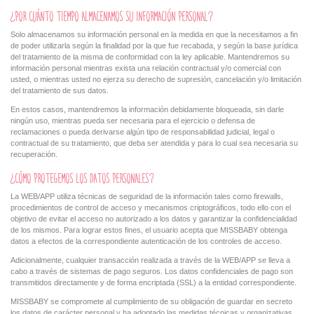
¿POR CUÁNTO TIEMPO ALMACENAMOS SU INFORMACIÓN PERSONAL?
Solo almacenamos su información personal en la medida en que la necesitamos a fin
de poder utilizarla según la finalidad por la que fue recabada, y según la base jurídica
del tratamiento de la misma de conformidad con la ley aplicable. Mantendremos su
información personal mientras exista una relación contractual y/o comercial con
usted, o mientras usted no ejerza su derecho de supresión, cancelación y/o limitación
del tratamiento de sus datos.
En estos casos, mantendremos la información debidamente bloqueada, sin darle
ningún uso, mientras pueda ser necesaria para el ejercicio o defensa de
reclamaciones o pueda derivarse algún tipo de responsabilidad judicial, legal o
contractual de su tratamiento, que deba ser atendida y para lo cual sea necesaria su
recuperación.
¿CÓMO PROTEGEMOS LOS DATOS PERSONALES?
La WEB/APP utiliza técnicas de seguridad de la información tales como firewalls,
procedimientos de control de acceso y mecanismos criptográficos, todo ello con el
objetivo de evitar el acceso no autorizado a los datos y garantizar la confidencialidad
de los mismos. Para lograr estos fines, el usuario acepta que MISSBABY obtenga
datos a efectos de la correspondiente autenticación de los controles de acceso.
Adicionalmente, cualquier transacción realizada a través de la WEB/APP se lleva a
cabo a través de sistemas de pago seguros. Los datos confidenciales de pago son
transmitidos directamente y de forma encriptada (SSL) a la entidad correspondiente.
MISSBABY se compromete al cumplimiento de su obligación de guardar en secreto
los datos de carácter personal y ha adoptado las medidas técnicas y organizativas