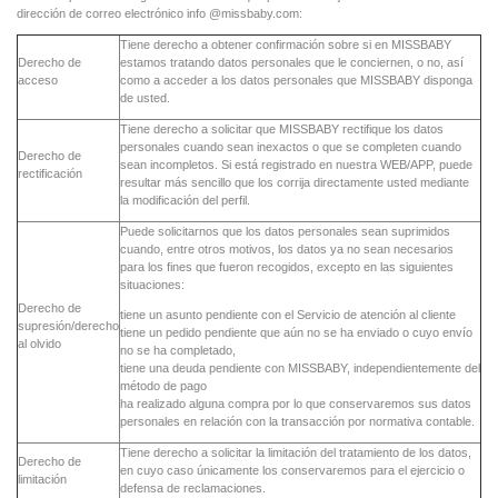
dirección de correo electrónico info @missbaby.com:
Tiene derecho a obtener confirmación sobre si en MISSBABY
Derecho de
estamos tratando datos personales que le conciernen, o no, así
acceso
como a acceder a los datos personales que MISSBABY disponga
de usted.
Tiene derecho a solicitar que MISSBABY rectifique los datos
personales cuando sean inexactos o que se completen cuando
Derecho de
sean incompletos. Si está registrado en nuestra WEB/APP, puede
rectificación
resultar más sencillo que los corrija directamente usted mediante
la modificación del perfil.
Puede solicitarnos que los datos personales sean suprimidos
cuando, entre otros motivos, los datos ya no sean necesarios
para los fines que fueron recogidos, excepto en las siguientes
situaciones:
Derecho de
tiene un asunto pendiente con el Servicio de atención al cliente
supresión/derecho
tiene un pedido pendiente que aún no se ha enviado o cuyo envío
al olvido
no se ha completado,
tiene una deuda pendiente con MISSBABY, independientemente del
método de pago
ha realizado alguna compra por lo que conservaremos sus datos
personales en relación con la transacción por normativa contable.
Tiene derecho a solicitar la limitación del tratamiento de los datos,
Derecho de
en cuyo caso únicamente los conservaremos para el ejercicio o
limitación
defensa de reclamaciones.