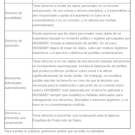
Tiene derecho a recibir los datos personales en un formato
estructurado, de uso común y lectura mecánica, y a transmitirlos a
Derecho de
otro responsable cuando el tratamiento se base en el
portabilidad
consentimiento o en un contrato, y se efectúe por medios
automatizados.
Puede oponerse que los datos personales sean objeto de un
tratamiento basado en el interés público o legítimo perseguidos por
Derecho de
MISSBABY, incluida la elaboración de perfiles. En tal caso,
oposición
MISSBABY dejará de tratar los datos, salvo por motivos legítimos
imperiosos o el ejercicio o defensa de posibles reclamaciones.
Tiene derecho a no ser objeto de una decisión basada únicamente
en el tratamiento automatizado, incluida la elaboración de perfiles,
que produzca efectos jurídicos sobre usted o le afecte
significativamente de modo similar. Sin embargo, no resultará
Decisiones
posible ejercitar tal derecho en caso de que la decisión sea
individuales
necesaria para la celebración o ejecución de un contrato entre
automatizadas
usted y MISSBABY; esté autorizada por el derecho aplicable a
MISSBABY siempre que establezca medidas adecuadas para
salvaguardar sus derechos, libertades e intereses legítimos; o se
base en su consentimiento explícito.
Derecho a
Tiene derecho a presentar una reclamación ante la Agencia
presentar una
Española de Protección de Datos.
reclamación
Para tramitar la solicitud, podremos pedirle que acredite su identidad.