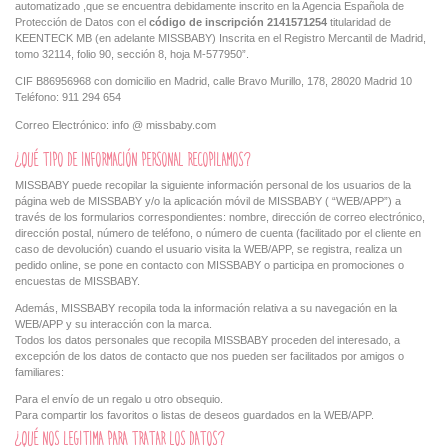
automatizado ,que se encuentra debidamente inscrito en la Agencia Española de
Protección de Datos con el
código de inscripción 2141571254
titularidad de
KEENTECK MB (en adelante MISSBABY) Inscrita en el Registro Mercantil de Madrid,
tomo 32114, folio 90, sección 8, hoja M-577950”.
CIF B86956968 con domicilio en Madrid, calle Bravo Murillo, 178, 28020 Madrid 10
Teléfono: 911 294 654
Correo Electrónico: info @ missbaby.com
¿QUÉ TIPO DE INFORMACIÓN PERSONAL RECOPILAMOS?
MISSBABY puede recopilar la siguiente información personal de los usuarios de la
página web de MISSBABY y/o la aplicación móvil de MISSBABY ( “WEB/APP”) a
través de los formularios correspondientes: nombre, dirección de correo electrónico,
dirección postal, número de teléfono, o número de cuenta (facilitado por el cliente en
caso de devolución) cuando el usuario visita la WEB/APP, se registra, realiza un
pedido online, se pone en contacto con MISSBABY o participa en promociones o
encuestas de MISSBABY.
Además, MISSBABY recopila toda la información relativa a su navegación en la
WEB/APP y su interacción con la marca.
Todos los datos personales que recopila MISSBABY proceden del interesado, a
excepción de los datos de contacto que nos pueden ser facilitados por amigos o
familiares:
Para el envío de un regalo u otro obsequio.
Para compartir los favoritos o listas de deseos guardados en la WEB/APP.
¿QUÉ NOS LEGITIMA PARA TRATAR LOS DATOS?