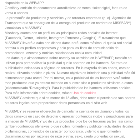
disponible en la WEB/APP.
Gestión y emisión de documentos acreditativos de venta: ticket digital, factura de
venta o abonos.
La promoción de productos y servicios y de terceras empresas (p. ej.: Agencias de
Transporte que se encarguen de la entrega del producto en nombre de MISSBABY)
vinculadas a MISSBABY.
Missbaby cuenta con un perfil en las principales redes sociales de Internet
(Facebook, Twitter, Linkedin, Instagram Pinterest y Google+). El tratamiento que
MISSBABY llevará a cabo con dichos datos será, como máximo, el que la red social
permita a los perfiles corporativos y solo para los fines de comunicación de
promociones, eventos y noticias relacionadas con la comunidad.
Los datos que almacenamos sobre usted y su actividad en la WEB/APP, también se
utilizan para personalizar la publicidad que le aparece en los banners. Se trata de
publicidades enlazadas a páginas de terceros. En la mayoría de los casos, esto se
realiza utilizando cookies o pixels. Nuestro objetivo es brindarle una publicidad más útil
e interesante para usted. Por tal motivo, en la publicidad de los banners verá sobre
todo productos que ya estuvo mirando en nuestro sitio o productos similares a estos
(el denominado “Retargeting”). Para la publicidad de los banners utilizamos cookies.
Para más información sobre cookies, véase
Uso de cookies
MISSBABY advierte que si es menor de 18 años, debe tener el permiso de sus padres
o tutores legales para proporcionar datos personales en el sitio web.
MISSBABY se reserva el derecho de cancelar la cuenta de un Usuario y todos los
datos conexos en caso de detectar o apreciar contenidos ilícitos y perjudiciales para
la imagen de MISSBABY y/o de sus productos o de los de terceras partes, así como
también contenidos ofensivos o que inciten, fomenten y publiciten actividades ilegales
o difamatorias, contenidos de carácter pornográfico, violento o que fomenten
discriminaciones por razones de raza o etnia, sexo, credo u orientación sexual.