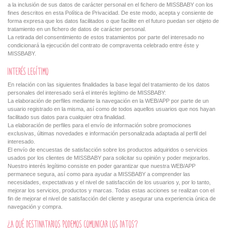
a la inclusión de sus datos de carácter personal en el fichero de MISSBABY con los
fines descritos en esta Política de Privacidad. De este modo, acepta y consiente de
forma expresa que los datos facilitados o que facilite en el futuro puedan ser objeto de
tratamiento en un fichero de datos de carácter personal.
La retirada del consentimiento de estos tratamientos por parte del interesado no
condicionará la ejecución del contrato de compraventa celebrado entre éste y
MISSBABY.
INTERÉS LEGÍTIMO
En relación con las siguientes finalidades la base legal del tratamiento de los datos
personales del interesado será el interés legítimo de MISSBABY:
La elaboración de perfiles mediante la navegación en la WEB/APP por parte de un
usuario registrado en la misma, así como de todos aquellos usuarios que nos hayan
facilitado sus datos para cualquier otra finalidad.
La elaboración de perfiles para el envío de información sobre promociones
exclusivas, últimas novedades e información personalizada adaptada al perfil del
interesado.
El envío de encuestas de satisfacción sobre los productos adquiridos o servicios
usados por los clientes de MISSBABY para solicitar su opinión y poder mejorarlos.
Nuestro interés legítimo consiste en poder garantizar que nuestra WEB/APP
permanece segura, así como para ayudar a MISSBABY a comprender las
necesidades, expectativas y el nivel de satisfacción de los usuarios y, por lo tanto,
mejorar los servicios, productos y marcas. Todas estas acciones se realizan con el
fin de mejorar el nivel de satisfacción del cliente y asegurar una experiencia única de
navegación y compra.
¿A QUÉ DESTINATARIOS PODEMOS COMUNICAR LOS DATOS?