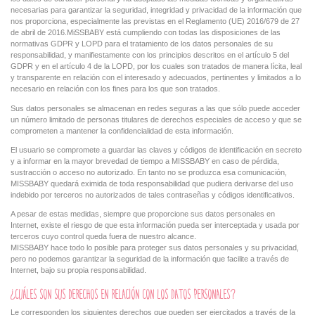
necesarias para garantizar la seguridad, integridad y privacidad de la información que
nos proporciona, especialmente las previstas en el Reglamento (UE) 2016/679 de 27
de abril de 2016.MiSSBABY está cumpliendo con todas las disposiciones de las
normativas GDPR y LOPD para el tratamiento de los datos personales de su
responsabilidad, y manifiestamente con los principios descritos en el artículo 5 del
GDPR y en el artículo 4 de la LOPD, por los cuales son tratados de manera lícita, leal
y transparente en relación con el interesado y adecuados, pertinentes y limitados a lo
necesario en relación con los fines para los que son tratados.
Sus datos personales se almacenan en redes seguras a las que sólo puede acceder
un número limitado de personas titulares de derechos especiales de acceso y que se
comprometen a mantener la confidencialidad de esta información.
El usuario se compromete a guardar las claves y códigos de identificación en secreto
y a informar en la mayor brevedad de tiempo a MISSBABY en caso de pérdida,
sustracción o acceso no autorizado. En tanto no se produzca esa comunicación,
MISSBABY quedará eximida de toda responsabilidad que pudiera derivarse del uso
indebido por terceros no autorizados de tales contraseñas y códigos identificativos.
A pesar de estas medidas, siempre que proporcione sus datos personales en
Internet, existe el riesgo de que esta información pueda ser interceptada y usada por
terceros cuyo control queda fuera de nuestro alcance.
MISSBABY hace todo lo posible para proteger sus datos personales y su privacidad,
pero no podemos garantizar la seguridad de la información que facilite a través de
Internet, bajo su propia responsabilidad.
¿CUÁLES SON SUS DERECHOS EN RELACIÓN CON LOS DATOS PERSONALES?
Le corresponden los siguientes derechos que pueden ser ejercitados a través de la