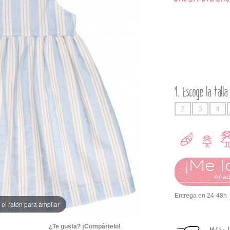
Escoge la talla
2
3
4
¡Me l
Añadi
Entrega en 24-48h
el ratón para ampliar
¿Te gusta? ¡Compártelo!