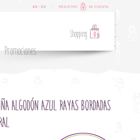
-
ES
EN
REGISTRO
MI CUENTA
Shopping:
0
Promociones
IÑA ALGODÓN AZUL RAYAS BORDADAS
RAL
O