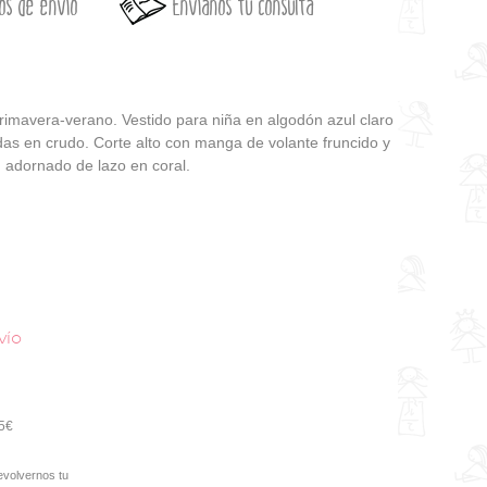
os de envío
Envíanos tu consulta
mavera-verano. Vestido para niña en algodón azul claro
as en crudo. Corte alto con manga de volante fruncido y
 adornado de lazo en coral.
vío
95€
evolvernos tu