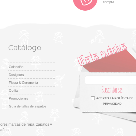
compra
Catálogo
Colección
Designers
Fiesta & Ceremonia
Suscribirse
Outfits
Facebook
Twitter
Google +
Pinterest
Instagram
Promociones
ACEPTO LA
POLÍTICA DE
PRIVACIDAD
Guía de tallas de zapatos
ores marcas de ropa, zapatos y
 años.