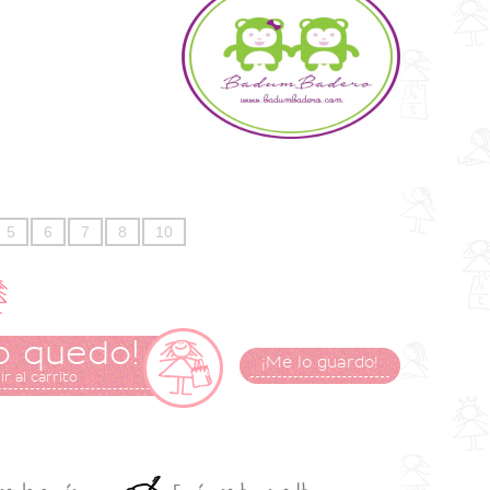
5
6
7
8
10
o quedo!
¡Me lo guardo!
r al carrito