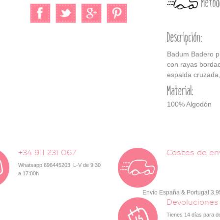
Métod
Descripción:
Badum Badero pri
con rayas bordad
espalda cruzada,
Material:
100% Algodón
+34 911 231 067
Costes de en
Whatsapp 696445203 L-V de 9:30
a 17:00h
Envío España & Portugal 3,
Devoluciones
Tienes 14 días para d