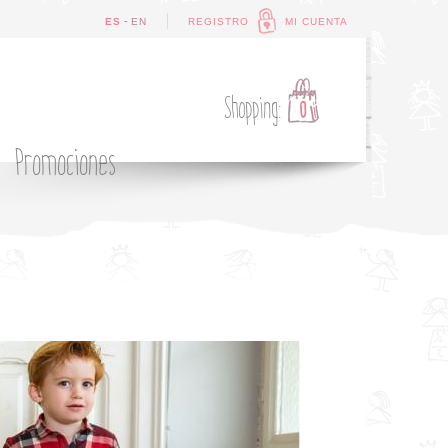
-
ES
EN
REGISTRO
MI CUENTA
Shopping:
0
Promociones