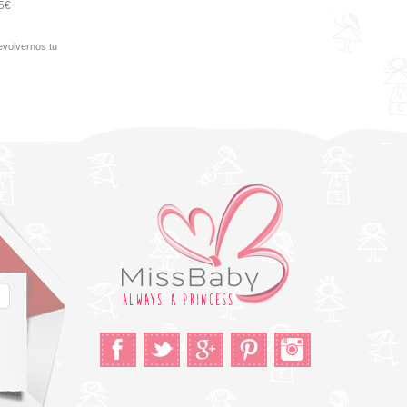
95€
evolvernos tu