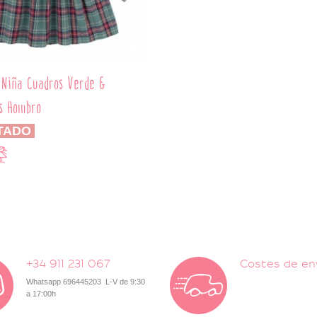
 Niña Cuadros Verde &
s Hombro
TADO
+34 911 231 067
Costes de en
Whatsapp 696445203 L-V de 9:30
a 17:00h