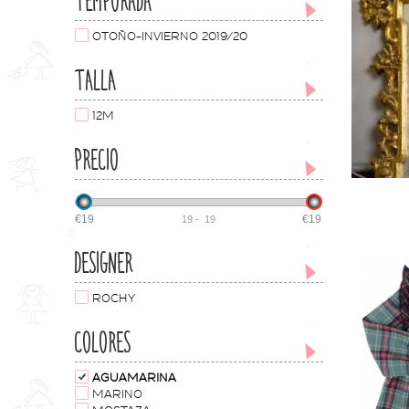
TEMPORADA
OTOÑO-INVIERNO 2019/20
TALLA
12M
PRECIO
€19
€19
19
-
19
DESIGNER
ROCHY
COLORES
AGUAMARINA
MARINO