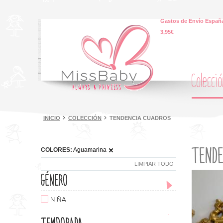
Gastos de Envío España
3,95€
Colecci
INICIO
COLECCIÓN
TENDENCIA CUADROS
TENDE
COLORES:
Aguamarina
LIMPIAR TODO
GÉNERO
NIÑA