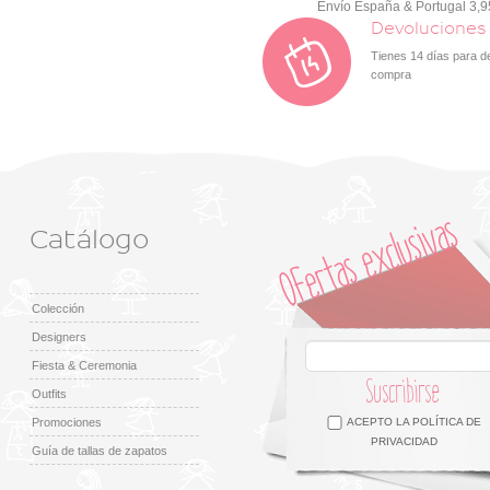
Envío España & Portugal 3,
Devoluciones
Tienes 14 días para d
compra
Catálogo
Colección
Designers
Fiesta & Ceremonia
Suscribirse
Outfits
Facebook
Twitter
Google +
Pinterest
Instagram
Promociones
ACEPTO LA
POLÍTICA DE
PRIVACIDAD
Guía de tallas de zapatos