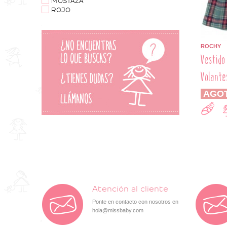
MOSTAZA
ROJO
ROCHY
Vestido
Volante
AGO
Atención al cliente
Ponte en contacto con nosotros en
hola@missbaby.com