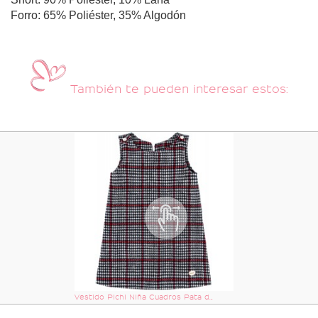
Forro: 65% Poliéster, 35% Algodón
También te pueden interesar estos:
Vestido Pichi Niña Cuadros Pata de Gallo Marino & Rojo