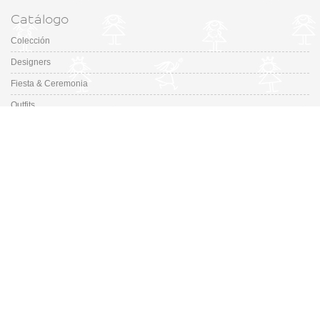
Catálogo
Colección
Designers
Fiesta & Ceremonia
Outfits
Promociones
Guía de tallas de zapatos
En Missbaby.com encontrarás una gran selección de las mejores marcas de
ropa, zapatos y complementos infantiles de 0 a 16 años.
En Liquidación: Envío
España y Portugal
3,95€
, Devoluciones 6€