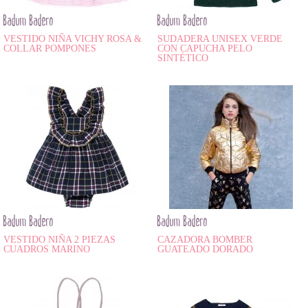
Badum Badero
Badum Badero
VESTIDO NIÑA VICHY ROSA &
SUDADERA UNISEX VERDE
COLLAR POMPONES
CON CAPUCHA PELO
SINTÉTICO
Badum Badero
Badum Badero
VESTIDO NIÑA 2 PIEZAS
CAZADORA BOMBER
CUADROS MARINO
GUATEADO DORADO