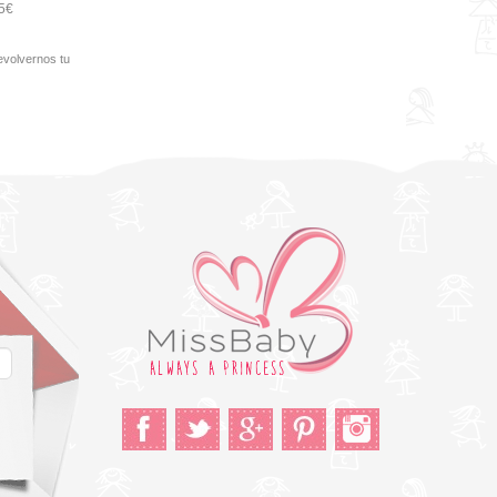
95€
evolvernos tu