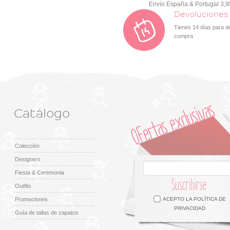
Envío España & Portugal 3,
Devoluciones
Tienes 14 días para d
compra
Catálogo
Colección
Designers
Fiesta & Ceremonia
Suscribirse
Outfits
Facebook
Twitter
Google +
Pinterest
Instagram
Promociones
ACEPTO LA
POLÍTICA DE
PRIVACIDAD
Guía de tallas de zapatos