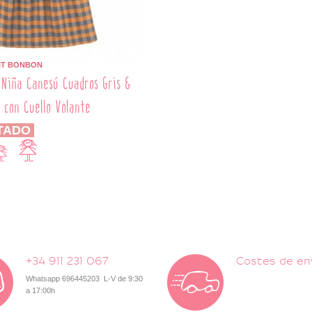
IT BONBON
 Niña Canesú Cuadros Gris &
 con Cuello Volante
TADO
+34 911 231 067
Costes de en
Whatsapp 696445203 L-V de 9:30
a 17:00h