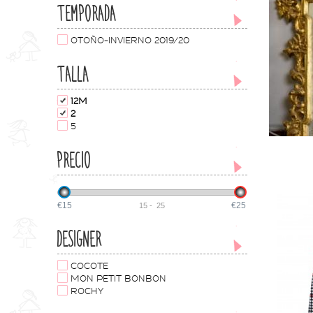
TEMPORADA
OTOÑO-INVIERNO 2019/20
TALLA
12M
2
5
PRECIO
€15
€25
15
-
25
DESIGNER
COCOTE
MON PETIT BONBON
ROCHY