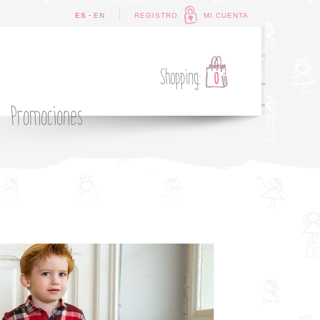
-
ES
EN
REGISTRO
MI CUENTA
Shopping:
0
Promociones