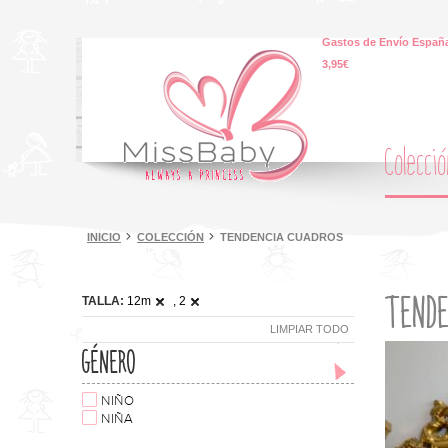
Gastos de Envío España
3,95€
Colecci
INICIO
COLECCIÓN
TENDENCIA CUADROS
TENDE
TALLA:
12m
, 2
LIMPIAR TODO
GÉNERO
NIÑO
NIÑA