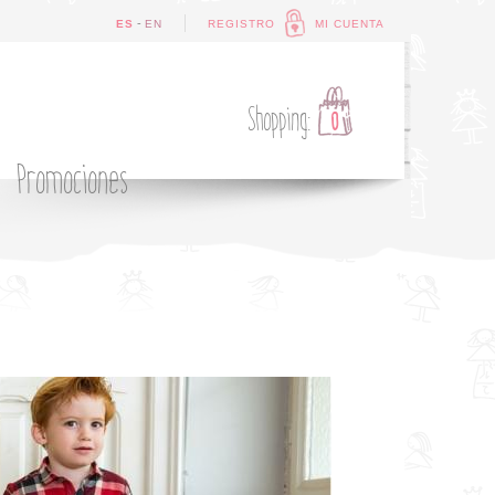
-
ES
EN
REGISTRO
MI CUENTA
Shopping:
0
Promociones