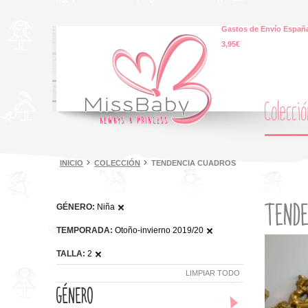
Gastos de Envío España
3,95€
Colecci
INICIO
COLECCIÓN
TENDENCIA CUADROS
TENDE
GÉNERO:
Niña
TEMPORADA:
Otoño-invierno 2019/20
TALLA:
2
LIMPIAR TODO
GÉNERO