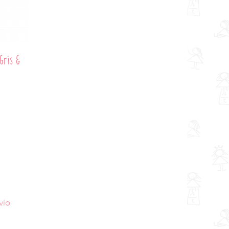
Gris &
vío