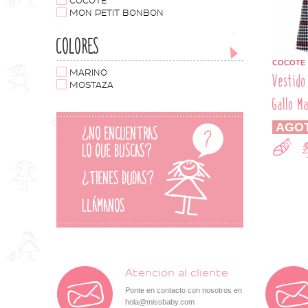
COCOTE
MON PETIT BONBON
COLORES
COCOTE
MARINO
Vestido
MOSTAZA
Gallo M
AGO
Atención al cliente
Ponte en contacto con nosotros en
hola@missbaby.com