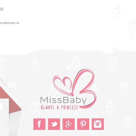
95€
evolvernos tu