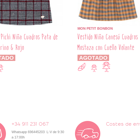
MON PETIT BONBON
 Pichi Niña Cuadros Pata de
Vestido Niña Canesú Cuadros 
arino & Rojo
Mostaza con Cuello Volante
TADO
AGOTADO
+34 911 231 067
Costes de en
Whatsapp 696445203 L-V de 9:30
a 17:00h