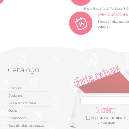
Envío España & Portugal 3,
Devoluciones
Tienes 14 días para d
compra
Catálogo
Colección
Designers
Fiesta & Ceremonia
Suscribirse
Outfits
Facebook
Twitter
Google +
Pinterest
Instagram
Promociones
ACEPTO LA
POLÍTICA DE
PRIVACIDAD
Guía de tallas de zapatos