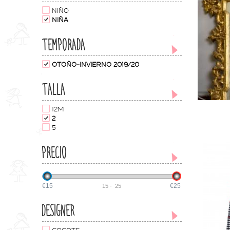
NIÑO
NIÑA
TEMPORADA
OTOÑO-INVIERNO 2019/20
TALLA
12M
2
5
PRECIO
€15
€25
15
-
25
DESIGNER