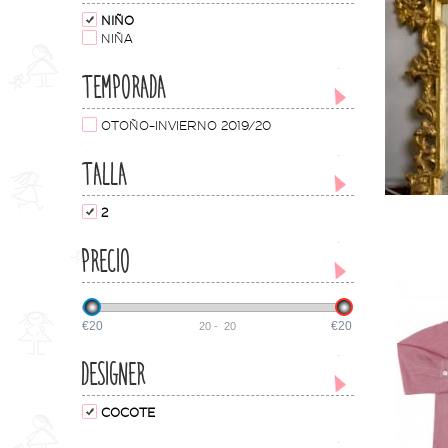
NIÑO
NIÑA
TEMPORADA
OTOÑO-INVIERNO 2019/20
TALLA
2
PRECIO
€20
€20
20
-
20
DESIGNER
COCOTE