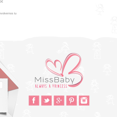
95€
evolvernos tu