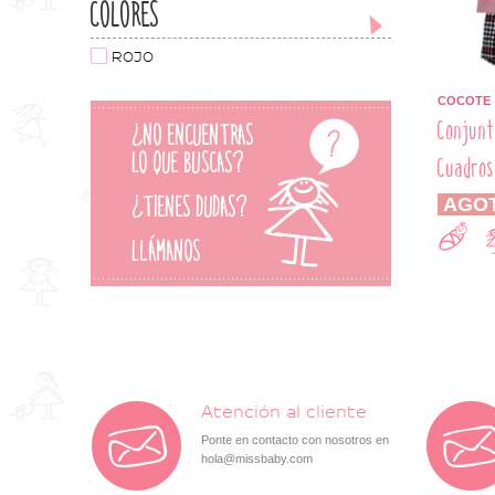
COLORES
ROJO
COCOTE
Conjunt
Cuadros
AGO
Atención al cliente
Ponte en contacto con nosotros en
hola@missbaby.com