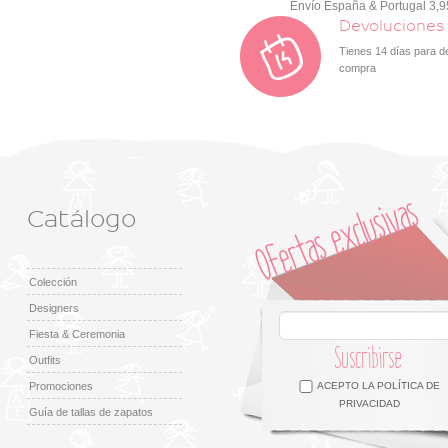
Envío España & Portugal 3,
Devoluciones
Tienes 14 días para d
compra
Catálogo
Colección
Designers
Fiesta & Ceremonia
Suscribirse
Outfits
Facebook
Twitter
Google +
Pinterest
Instagram
Promociones
ACEPTO LA
POLÍTICA DE
PRIVACIDAD
Guía de tallas de zapatos