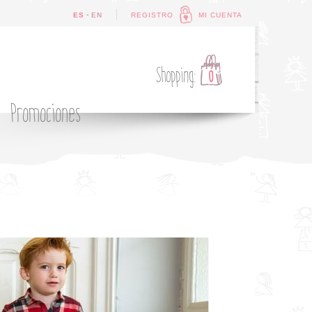
-
ES
EN
REGISTRO
MI CUENTA
Shopping:
0
Promociones